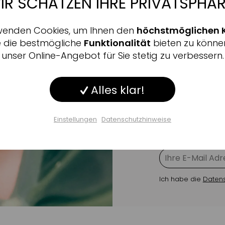
IR SCHÄTZEN IHRE PRIVATSPHÄR
Aktiv
nale
wenden Cookies, um Ihnen den
höchstmöglichen 
Inaktiv
ing
e die bestmögliche
Funktionalität
bieten zu könne
Jetzt a
unser Online-Angebot für Sie stetig zu verbessern.
Inaktiv
ng
Gutsche
Alles klar!
Inaktiv
Erhalten Sie s
Beauty-Tipps 
Einstellungen
Datenschutzhinweise
kostenlosen Ne
Inaktiv
ge
Einstellungen speichern
Ich habe die
Daten