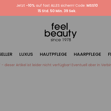
Jetzt
-10%
auf fast ALLES sichern! Code:
MSS10
15 Std. 50 Min. 38 Sek.
ELLER
LUXUS
HAUTPFLEGE
HAARPFLEGE
F
- dieser Artikel ist leider nicht verfügbar! Eventuell aber in Ver