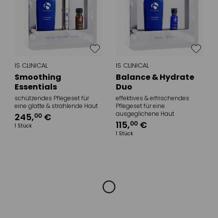
IS CLINICAL
IS CLINICAL
Smoothing
Balance & Hydrate
Essentials
Duo
schützendes Pflegeset für
effektives & erfrischendes
eine glatte & strahlende Haut
Pflegeset für eine
ausgeglichene Haut
245
,
€
00
115
,
€
00
1 Stück
1 Stück