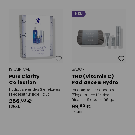
NEU
IS CLINICAL
BABOR
Pure Clarity
THD (Vitamin C)
Collection
Radiance & Hydro
Filler Routine Set
hydratisierendes & effektives
feuchtigkeitsspendende
Pflegeset für jede Haut
Pflegeroutine für einen
frischen & ebenmäßigen
256
,
€
00
Teint
99
,
€
90
1 Stück
1 Stück