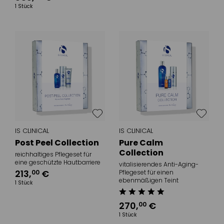
1 Stück
IS CLINICAL
IS CLINICAL
Post Peel Collection
Pure Calm
Collection
reichhaltiges Pflegeset für
eine geschützte Hautbarriere
vitalisierendes Anti-Aging-
213
,
€
00
Pflegeset für einen
ebenmäßigen Teint
1 Stück
270
,
€
00
1 Stück