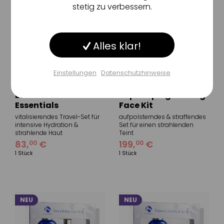
stetig zu verbessern.
Inaktiv
Service
Alles klar!
Inaktiv
Sonstige
Einstellungen
Datenschutzhinweise
Einstellungen speichern
IMAGE SKINCARE
COMFORT ZONE
BIOME+ Microbiome
Replumping Firming
Essentials
Face Kit
vitalisierendes Travel-Set für
aufpolsterndes & straffendes
intensive Hydration &
Set für einen strahlenden
strahlende Haut
Teint
83
,
€
199
,
€
00
00
1 Stück
1 Stück
NEU
NEU