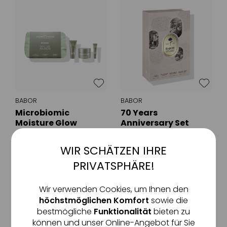
BABOR
BABOR
Microbiomic
70 Years
Moisture Glow
Anniversary Set
Routine Set
streng limitiertes
revitalisierendes Pflege-Set
Jubiläumsset mit den
für glatteren &
WIR SCHÄTZEN IHRE
Aktiv
Funktionale
exklusivsten Topsellern aus
ebenmäßigeren Teint
dem Hause Babor
103
,
€
92
38
,
€
61
PRIVATSPHÄRE!
1 Stück
1 Stück
Inaktiv
Marketing
Wir verwenden Cookies, um Ihnen den
höchstmöglichen Komfort
sowie die
bestmögliche
Funktionalität
bieten zu
Inaktiv
Tracking
NEU
können und unser Online-Angebot für Sie