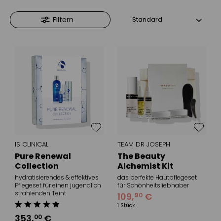
Filtern
IS CLINICAL
TEAM DR JOSEPH
Pure Renewal
The Beauty
Collection
Alchemist Kit
hydratisierendes & effektives
das perfekte Hautpflegeset
Pflegeset für einen jugendlich
für Schönheitsliebhaber
strahlenden Teint
109
,
€
90
1 Stück
353
,
€
00