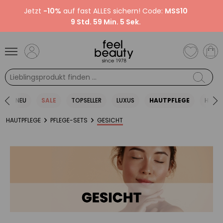
Jetzt
-10%
auf fast ALLES sichern! Code:
MSS10
9 Std. 59 Min. 5 Sek.
N
NEU
SALE
TOPSELLER
LUXUS
HAUTPFLEGE
HAARP
HAUTPFLEGE
PFLEGE-SETS
GESICHT