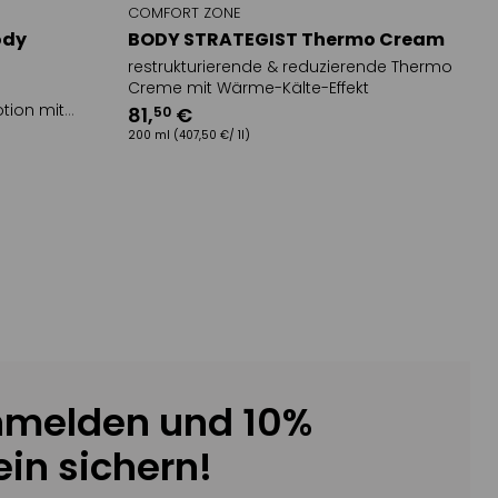
COMFORT ZONE
ody
BODY STRATEGIST Thermo Cream
restrukturierende & reduzierende Thermo
Creme mit Wärme-Kälte-Effekt
tion mit
81
,
€
50
200 ml
(407,50 €/ 1l)
nmelden und 10%
in sichern!