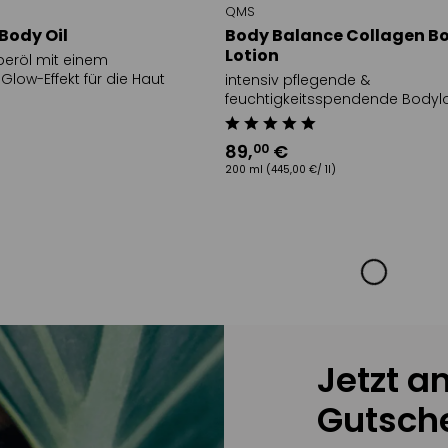
QMS
Body Oil
Body Balance Collagen B
Lotion
peröl mit einem
Glow-Effekt für die Haut
intensiv pflegende &
feuchtigkeitsspendende Bodylo
Straffungs-Effekt
89
,
€
00
200 ml
(445,00 €/ 1l)
Jetzt a
Gutsche