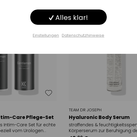
Inaktiv
ng
Körperspray
Reinigungssei
Alles klar!
Inaktiv
Körperserum
Handöl
Einstellungen
Datenschutzhinweise
Inaktiv
ge
Shampoo
Einstellungen speichern
TEAM DR JOSEPH
tim-Care Pflege-Set
Hyaluronic Body Serum
s Intim-Care Set für echte
straffendes & feuchtigkeitssp
eziell vom Urologen
Körperserum zur Beruhigung d