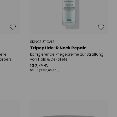
Serum
 /
é /
SKINCEUTICALS
den
Tripeptide-R Neck Repair
eine
korrigierende Pflegecreme zur Straffung
 Gel
örpers
von Hals & Dekolleté
137
,
€
75
chaum
50 ml
(2.755,00 €/ 1l)
 Produkte