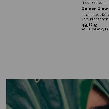
TEAM DR JOSEPH
Golden Glow 
straffendes Kör
verführerischen 
49
,
€
90
100 ml
(499,00 €/ 1l)