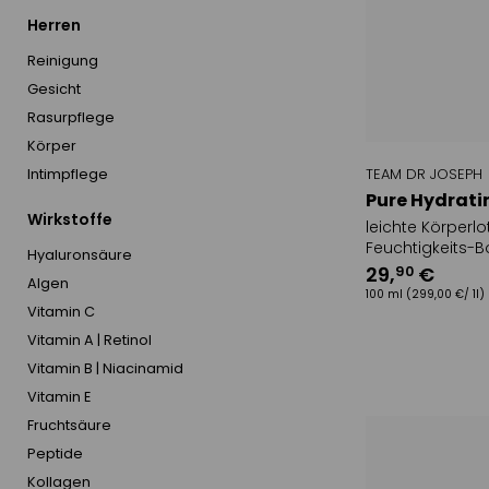
IMAGE SKIN
Herren
Kollagen
IS CLINICAL
Reinigung
MARIA GALL
Gesicht
MBR medica
research
Rasurpflege
QMS
Körper
REBIOME
TEAM DR JOSEPH
Intimpflege
SKINCEUTIC
Pure Hydrati
Wirkstoffe
TEAM DR JO
leichte Körperl
Feuchtigkeits-B
VITALIS DR 
Hyaluronsäure
29
,
€
90
Algen
100 ml
(299,00 €/ 1l)
Vitamin C
Vitamin A | Retinol
Vitamin B | Niacinamid
Vitamin E
Fruchtsäure
Peptide
Kollagen