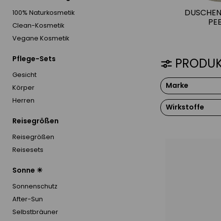
DUSCHEN 
100% Naturkosmetik
PE
Clean-Kosmetik
Vegane Kosmetik
Pflege-Sets
PRODUK
Gesicht
Marke
Körper
Herren
Wirkstoffe
BABOR
Reisegrößen
BDR
Hyaluron
BIODROGA
Reisegrößen
Fruchtsäur
COMFORT 
Reisesets
Algen
DAMENCRE
Vitamin A
Sonne ☀
Dr. K. Cosm
Vitamin B
feel beauty
Sonnenschutz
Vitamin C
GUINOT
After-Sun
Vitamin E
HERRENCRE
Selbstbräuner
Peptide