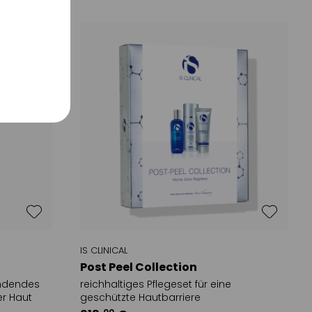
fe
IS CLINICAL
Post Peel Collection
endendes
reichhaltiges Pflegeset für eine
er Haut
geschützte Hautbarriere