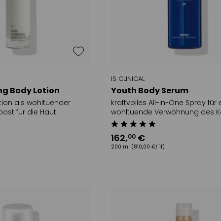
CARE
empfindlich / irritiert
Spezialpflege
Rötungen /
Augenfluid / 
AND
Couperose
Augenmasken
l beauty
anspruchsvoll / müde
Patches
Neurodermitis /
Hals / Dekollet
Schuppenflechte
Brust
porenverfeinernde
IS CLINICAL
Duschen / Ba
Pflege
ALS
ng Body Lotion
Youth Body Serum
Körperpeeling
Pigmentflecken
SEPH
otion als wohltuender
kraftvolles All-in-One Spray für 
Körperlotion /
oost für die Haut
wohltuende Verwöhnung des K
JOSEPH
Körpercreme
Körperöl / S
162
,
€
00
Anti Cellulite
200 ml
(810,00 €/ 1l)
Düfte
Deodorant
Intimpflege
Handmaske
Handcreme