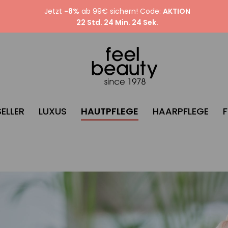
Jetzt
-8%
ab 99€ sichern! Code:
AKTION
22 Std. 24 Min. 23 Sek.
ELLER
LUXUS
HAUTPFLEGE
HAARPFLEGE