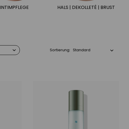
INTIMPFLEGE
HALS | DEKOLLETÉ | BRUST
Sortierung:
ung
ng
ke
ntrate
id / Gel
Tag &
it LSF