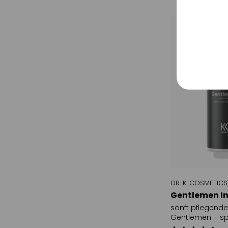
Tracki
Service
Sonsti
DR. K. COSMETICS
Gentlemen In
sanft pflegende
Gentlemen – sp
entwickelt