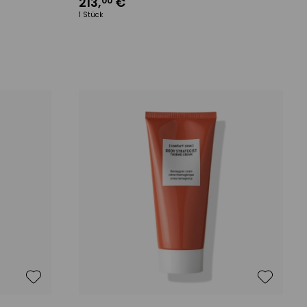
213
,
€
00
1 Stück