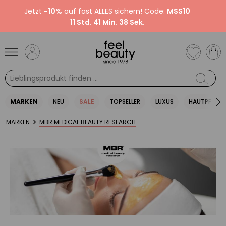
Jetzt
-10%
auf fast ALLES sichern! Code:
MSS10
11 Std. 41 Min. 37 Sek.
MARKEN
NEU
SALE
TOPSELLER
LUXUS
HAUTPFLEGE
MARKEN
MBR MEDICAL BEAUTY RESEARCH