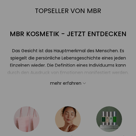
TOPSELLER VON MBR
MBR KOSMETIK - JETZT ENTDECKEN
Das Gesicht ist das Hauptmerkmal des Menschen. Es
spiegelt die persönliche Lebensgeschichte eines jeden
Einzelnen wieder. Die Definition eines Individuums kann
durch den Ausdruck von Emotionen manifestiert werden.
Gesichter können wir wie ein Buch lesen. Nicht nur
mehr erfahren
Stimmung, Gefühle oder charakteristische Merkmale
kommen darin zum Ausdruck, mit Blick in das Gesicht
eines Menschen, lässt sich zumeist auch das grobe Alter
erahnen.
MBR kreiert einzigartige, luxuriöse Kosmetik, die exklusiven
Ansprüchen gerecht wird. Jeder, der das Besondere liebt