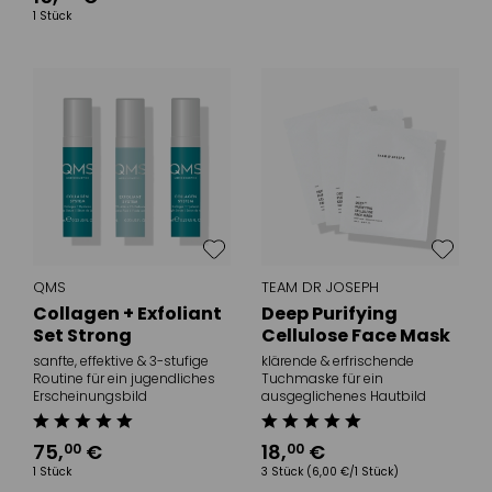
1 Stück
QMS
TEAM DR JOSEPH
Collagen + Exfoliant
Deep Purifying
Set Strong
Cellulose Face Mask
sanfte, effektive & 3-stufige
klärende & erfrischende
Routine für ein jugendliches
Tuchmaske für ein
Erscheinungsbild
ausgeglichenes Hautbild
75
,
€
18
,
€
00
00
1 Stück
3 Stück
(6,00 €/1 Stück)