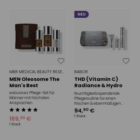
NEU
MBR MEDICAL BEAUTY RESEARCH
BABOR
MEN Oleosome The
THD (Vitamin C)
Man's Best
Radiance & Hydro
Filler Routine Set
exklusives Pflege-Set für
feuchtigkeitsspendende
Männer mit höchsten
Pflegeroutine für einen
Ansprüchen
frischen & ebenmäßigen
Teint
94
,
€
90
1 Stück
169
,
€
00
1 Stück