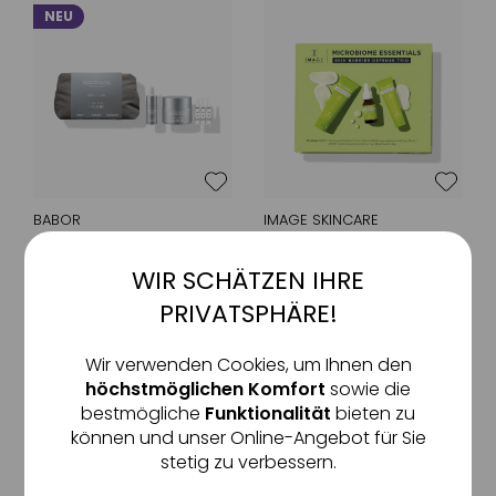
NEU
BABOR
IMAGE SKINCARE
Collagen-Peptide
BIOME+ Microbiome
Lifting and
Essentials
WIR SCHÄTZEN IHRE
Aktiv
Funktionale
Rejuvenating
vitalisierendes Travel-Set für
revitalisierendes Anti-Aging-
PRIVATSPHÄRE!
Routine Set
intensive Hydration &
Set für mehr Ausstrahlung &
strahlende Haut
Spannkraft
Inaktiv
Marketing
83
,
€
00
114
,
€
90
Wir verwenden Cookies, um Ihnen den
1 Stück
1 Stück
höchstmöglichen Komfort
sowie die
bestmögliche
Funktionalität
bieten zu
Inaktiv
Tracking
können und unser Online-Angebot für Sie
stetig zu verbessern.
Inaktiv
Service