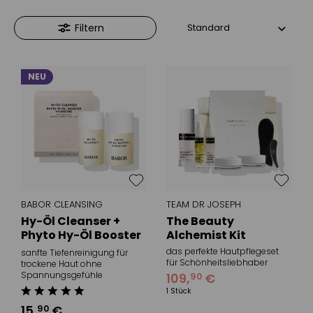
Filtern
NEU
BABOR CLEANSING
TEAM DR JOSEPH
Hy-Öl Cleanser +
The Beauty
Phyto Hy-Öl Booster
Alchemist Kit
Hydrating
das perfekte Hautpflegeset
sanfte Tiefenreinigung für
(Reisegröße)
für Schönheitsliebhaber
trockene Haut ohne
Spannungsgefühle
109
,
€
90
1 Stück
15
,
€
90