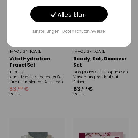
Alles klar!
Inaktiv
Sonstige
Einstellungen
Datenschutzhinweise
Einstellungen speichern
IMAGE SKINCARE
IMAGE SKINCARE
Vital Hydration
Ready, Set, Discover
Travel Set
Set
intensiv
pflegendes Set zur optimalen
feuchtigkeitsspendendes Set
Versorgung der Haut auf
für ein strahlendes Aussehen
Reisen
83
,
€
83
,
€
00
00
1 Stück
1 Stück