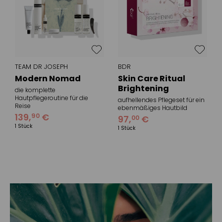
TEAM DR JOSEPH
BDR
Modern Nomad
Skin Care Ritual
Brightening
die komplette
Hautpflegeroutine für die
aufhellendes Pflegeset für ein
Reise
ebenmäßiges Hautbild
139
,
€
90
97
,
€
00
1 Stück
1 Stück