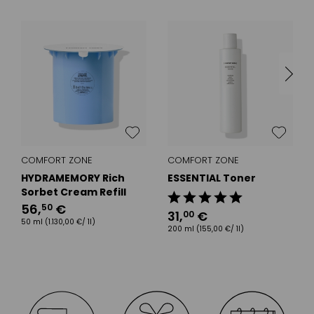
COMFORT ZONE
COMFORT ZONE
HYDRAMEMORY Rich
ESSENTIAL Toner
Sorbet Cream Refill
56
,
€
50
31
,
€
00
50 ml
(1.130,00 €/ 1l)
200 ml
(155,00 €/ 1l)