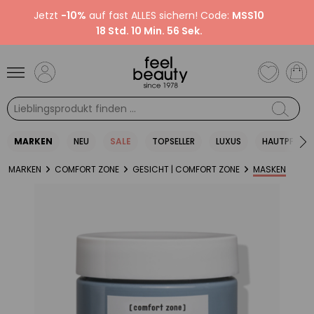
Jetzt
-10%
auf fast ALLES sichern! Code:
MSS10
18 Std. 10 Min. 55 Sek.
MARKEN
NEU
SALE
TOPSELLER
LUXUS
HAUTPFLEGE
MARKEN
COMFORT ZONE
GESICHT | COMFORT ZONE
MASKEN