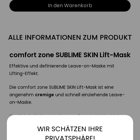
In den Warenkorb
ALLE INFORMATIONEN ZUM PRODUKT
comfort zone SUBLIME SKIN Lift-Mask
Effektive und definierende Leave-on-Maske mit
Lifting-Effekt.
Die comfort zone SUBLIME SKIN Lift-Mask ist eine
angenehm
cremige
und schnell einziehende Leave-
on-Maske.
Die Wirkstoff-Kombination aus Tapiokastärke, Makro-
Hyaluronsäure und Illipe-Butter sorgt für eine intensiv
WIR SCHÄTZEN IHRE
Aktiv
Funktionale
straffende und aufpolsternde Wirkung. Zudem
PRIVATSPHÄRE!
definiert
die Maske die Gesichtskonturen und bei