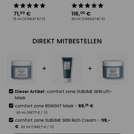
71
,
€
116
,
€
1
50
00
15 ml
(4.766,67 €/ 1l)
30 ml
(3.866,67 €/ 1l)
60
DIREKT MITBESTELLEN
Dieser Artikel:
comfort zone SUBLIME SKIN Lift-
Mask
comfort zone RENIGHT Mask
-
59
,
€
25
60 ml (
987
,
€
/ 1l)
50
comfort zone SUBLIME SKIN Rich Cream
-
119
,-
€
60 ml (
1.983
,
€
/ 1l)
33