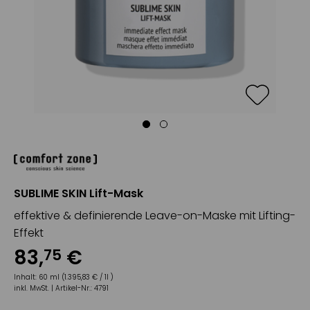
SUBLIME SKIN Lift-Mask
effektive & definierende Leave-on-Maske mit Lifting-
Effekt
83
,
€
75
Inhalt:
60 ml (1.395,83 € / 1l )
inkl. MwSt. |
Artikel-Nr.:
4791