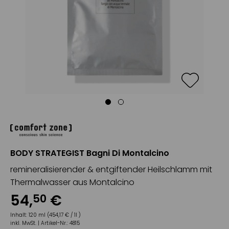
BODY STRATEGIST Bagni Di Montalcino
remineralisierender & entgiftender Heilschlamm mit
Thermalwasser aus Montalcino
54
,
€
50
Inhalt:
120 ml (454,17 € / 1l )
inkl. MwSt. |
Artikel-Nr.:
4815