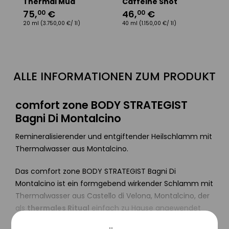
Thermal Mud
Caffeine Shot
A
75
,
€
46
,
€
8
00
00
20 ml
(3.750,00 €/ 1l)
40 ml
(1.150,00 €/ 1l)
18
ALLE INFORMATIONEN ZUM PRODUKT
comfort zone BODY STRATEGIST
Bagni Di Montalcino
Remineralisierender und entgiftender Heilschlamm mit
Thermalwasser aus Montalcino.
Das comfort zone BODY STRATEGIST Bagni Di
Montalcino ist ein formgebend wirkender Schlamm mit
Thermalwasser aus Castello di Velona, Montalcino, der
als
thermales Ritual
einfach zu Hause angewendet
werden kann. Er eignet sich perfekt als Teil eines