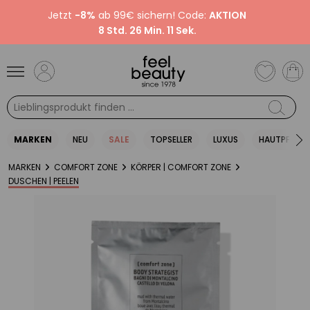
Jetzt
-8%
ab 99€ sichern! Code:
AKTION
8 Std. 26 Min. 11 Sek.
MARKEN
NEU
SALE
TOPSELLER
LUXUS
HAUTPFLEGE
MARKEN
COMFORT ZONE
KÖRPER | COMFORT ZONE
DUSCHEN | PEELEN