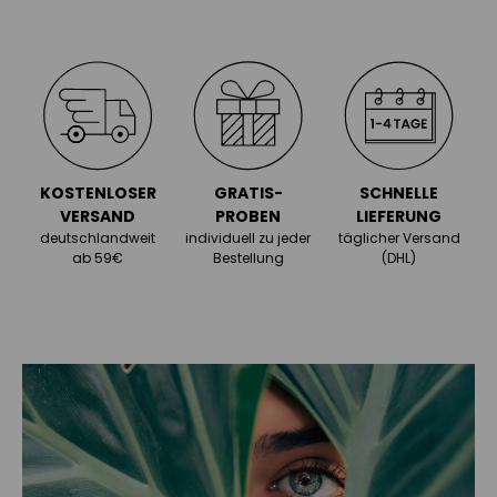
zur Behandlung aller Arten von Cellulite
remineralisiert, reduziert & modelliert die
Haut
entgiftet & reduziert
Wassereinlagerungen
KOSTENLOSER
GRATIS-
SCHNELLE
VERSAND
PROBEN
LIEFERUNG
deutschlandweit
individuell zu jeder
täglicher Versand
ab 59€
Bestellung
(DHL)