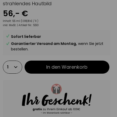
strahlendes Hautbild
56
,-
€
Inhalt:
55 ml (1.018,18 € / 1l )
inkl. MwSt. |
Artikel-Nr.:
5513
Sofort lieferbar
Garantierter Versand am Montag,
wenn Sie jetzt
bestellen.
In den
Warenkorb