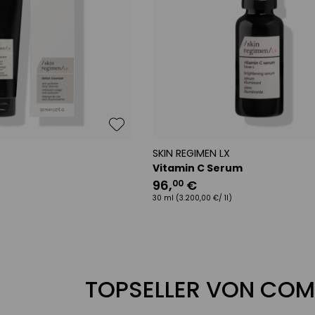
SKIN REGIMEN LX
r
Vitamin C Serum
96
,
€
00
30 ml
(3.200,00 €/ 1l)
TOPSELLER VON COM