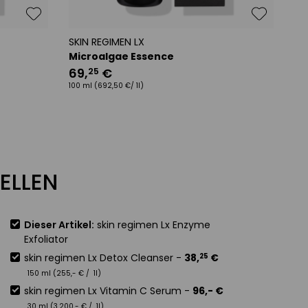
SKIN REGIMEN LX
Microalgae Essence
69
,
€
25
100 ml
(692,50 €/ 1l)
ELLEN
Dieser Artikel:
skin regimen Lx Enzyme
Exfoliator
skin regimen Lx Detox Cleanser
-
38
,
€
25
150 ml (
255
,-
€
/ 1l)
skin regimen Lx Vitamin C Serum
-
96
,-
€
30 ml (
3.200
,-
€
/ 1l)