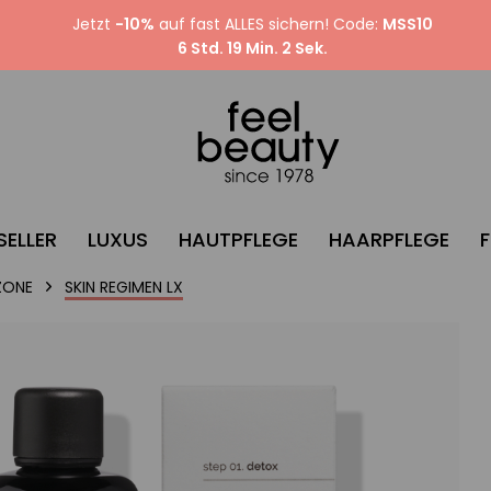
Jetzt
-10%
auf fast ALLES sichern! Code:
MSS10
6 Std. 19 Min. 1 Sek.
SELLER
LUXUS
HAUTPFLEGE
HAARPFLEGE
ZONE
SKIN REGIMEN LX