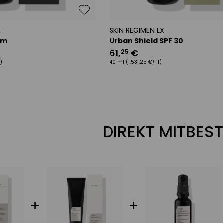
X
SKIN REGIMEN LX
um
Urban Shield SPF 30
61
,
€
25
)
40 ml
(1.531,25 €/ 1l)
DIREKT MITBEST