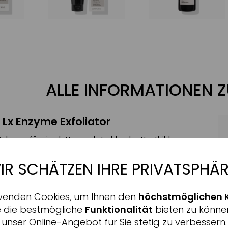
ALLE INFORMATIONEN 
 Lx Enzyme Exfoliator
Schaum für ein glattes und strahlendes Hautbild.
en Hauptwirkstoffen Chlorella, Reisstärke und
IR SCHÄTZEN IHRE PRIVATSPHÄR
Aktiv
nale
rt
und
glättet
dieses schäumende Peelingpulver
ht ihr ein
strahlend
frisches Aussehen.
wenden Cookies, um Ihnen den
höchstmöglichen 
Inaktiv
ing
e die bestmögliche
Funktionalität
bieten zu könne
sser verwandelt sich das Pulver in einen cremigen
unser Online-Angebot für Sie stetig zu verbessern.
Haut von abgestorbenen Hautschüppchen
befreit