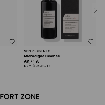
SKIN REGIMEN LX
S
Microalgae Essence
C
69
,
€
25
100 ml
(692,50 €/ 1l)
1
FORT ZONE