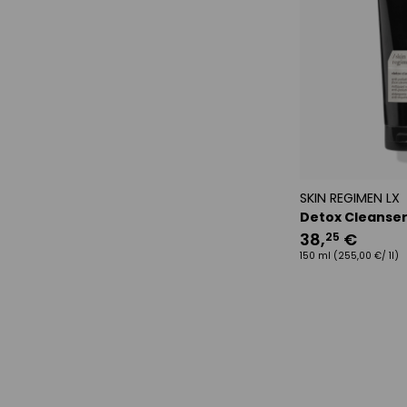
SKIN REGIMEN LX
Detox Cleanse
38
,
€
25
150 ml
(255,00 €/ 1l)