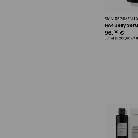
SKIN REGIMEN L
HA4 Jelly Ser
96
,
€
00
30 ml
(3.200,00 €/ 1l