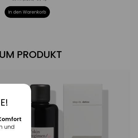
In den Warenkorb
ZUM PRODUKT
E!
Komfort
n und