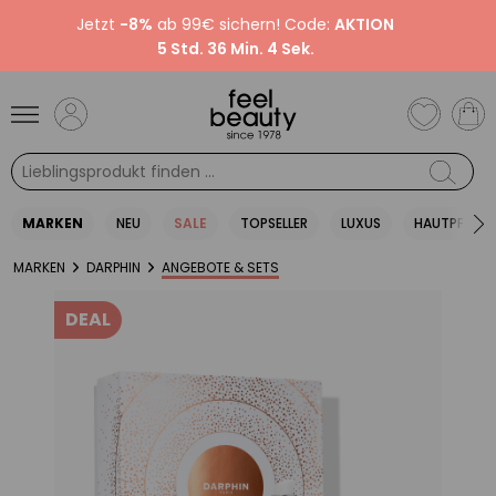
Jetzt
-8%
ab 99€ sichern! Code:
AKTION
5 Std. 36 Min. 3 Sek.
MARKEN
NEU
SALE
TOPSELLER
LUXUS
HAUTPFLEGE
MARKEN
DARPHIN
ANGEBOTE & SETS
DEAL