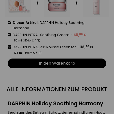
Dieser Artikel:
DARPHIN Holiday Soothing
Harmony
DARPHIN INTRAL Soothing Cream
-
58
,
€
80
50 ml (
1.176
,-
€
/ 1l)
DARPHIN INTRAL Air Mousse Cleanser
-
38
,
€
60
125 ml (
308
,
€
/ 1l)
80
In den Warenkorb
ALLE INFORMATIONEN ZUM PRODUKT
DARPHIN Holiday Soothing Harmony
Beruhigendes Set zum Schutz der empfindlichen Haut.