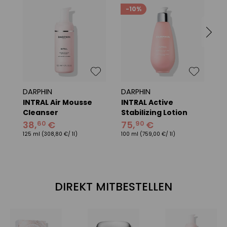
-10%
DARPHIN
DARPHIN
D
INTRAL Air Mousse
INTRAL Active
I
Cleanser
Stabilizing Lotion
E
L
38
,
€
75
,
€
60
90
4
S
125 ml
(308,80 €/ 1l)
100 ml
(759,00 €/ 1l)
30
DIREKT MITBESTELLEN