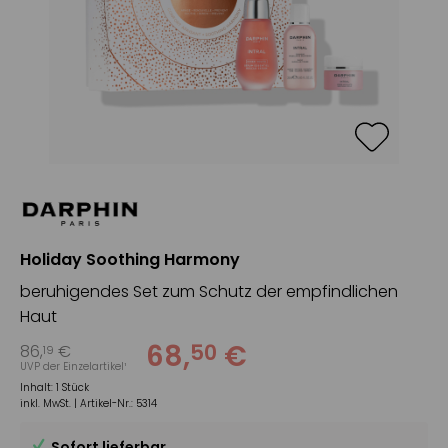
Holiday Soothing Harmony
beruhigendes Set zum Schutz der empfindlichen
Haut
68
,
€
50
86
,
€
19
UVP der Einzelartikel¹
Inhalt:
1 Stück
inkl. MwSt. |
Artikel-Nr.:
5314
Sofort lieferbar