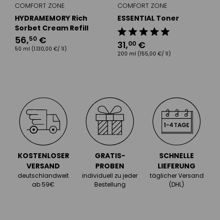
COMFORT ZONE
COMFORT ZONE
für empfindliche Haut entwickelt
HYDRAMEMORY Rich
ESSENTIAL Toner
Sorbet Cream Refill
56
,
€
50
schützt die Haut vor äußeren Einflüssen
31
,
€
00
50 ml
(1.130,00 €/ 1l)
200 ml
(155,00 €/ 1l)
aufeinander abgestimmte Pflegeroutine
beruhigt leicht reizbare Haut
spendet Feuchtigkeit
mildert erste Anzeichen der Hautalterung
KOSTENLOSER
GRATIS-
SCHNELLE
VERSAND
PROBEN
LIEFERUNG
deutschlandweit
individuell zu jeder
täglicher Versand
ab 59€
Bestellung
(DHL)