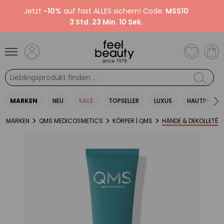
Jetzt
-10%
auf fast ALLES sichern! Code:
MSS10
3 Std. 23 Min. 9 Sek.
MARKEN
NEU
SALE
TOPSELLER
LUXUS
HAUTPFLEGE
MARKEN
QMS MEDICOSMETICS
KÖRPER | QMS
HÄNDE & DEKOLLETÉ