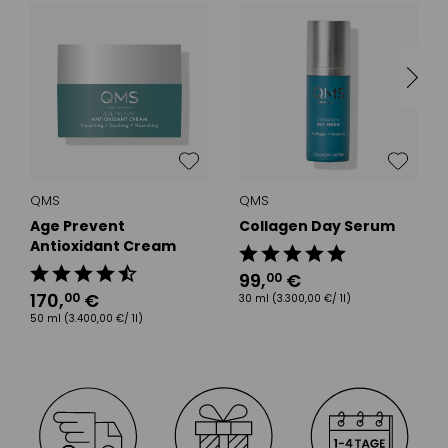
QMS
QMS
Age Prevent
Collagen Day Serum
Antioxidant Cream
99
,
€
00
170
,
€
00
30 ml
(3.300,00 €/ 1l)
50 ml
(3.400,00 €/ 1l)