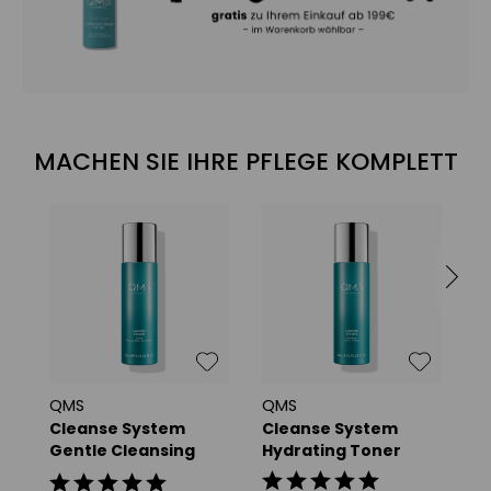
MACHEN SIE IHRE PFLEGE KOMPLETT
QMS
QMS
Q
Cleanse System
Cleanse System
A
Gentle Cleansing
Hydrating Toner
A
Milk