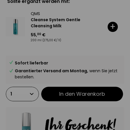
Sollte ergänzt werden mit:
QMS
Cleanse System Gentle
+
Cleansing Milk
55
,
€
00
200 ml
(275,00 €/ 1l)
Sofort lieferbar
Garantierter Versand am Montag,
wenn Sie jetzt
bestellen.
In den
Warenkorb