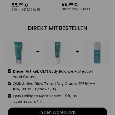
55
,
€
1
00
55
,
€
00
200 ml
(275,00 €/ 1l)
50
200 ml
(275,00 €/ 1l)
DIREKT MITBESTELLEN
Dieser Artikel:
QMS Body Balance Protection
Hand Cream
QMS Active Glow Tinted Day Cream SPF 50+
-
105
,-
€
50 ml (
2.100
,-
€
/ 1l)
QMS Collagen Night Serum
-
99
,-
€
30 ml (
3.300
,-
€
/ 1l)
In den Warenkorb