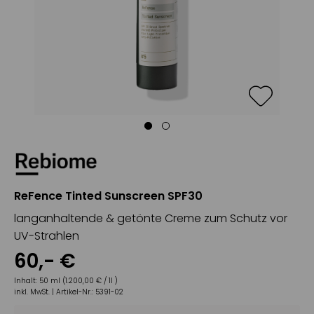
ReFence Tinted Sunscreen SPF30
langanhaltende & getönte Creme zum Schutz vor
UV-Strahlen
60
,-
€
Inhalt:
50 ml (1.200,00 € / 1l )
inkl. MwSt. |
Artikel-Nr.:
5391-02