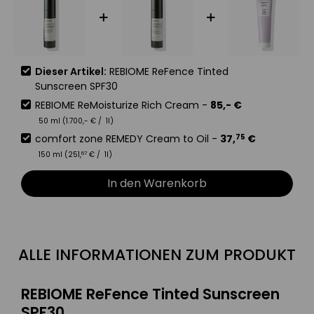
Dieser Artikel:
REBIOME ReFence Tinted
Sunscreen SPF30
REBIOME ReMoisturize Rich Cream
-
85
,-
€
50 ml (
1.700
,-
€
/ 1l)
comfort zone REMEDY Cream to Oil
-
37
,
€
75
150 ml (
251
,
€
/ 1l)
67
In den Warenkorb
ALLE INFORMATIONEN ZUM PRODUKT
REBIOME ReFence Tinted Sunscreen
SPF30