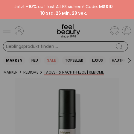
Jetzt
-10%
auf fast ALLES sichern! Code:
MSS10
10 Std. 26 Min. 28 Sek.
MARKEN
NEU
SALE
TOPSELLER
LUXUS
HAUTPFLEGE
MARKEN
REBIOME
TAGES- & NACHTPFLEGE | REBIOME