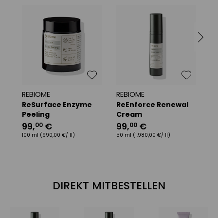
REBIOME
REBIOME
R
ReSurface Enzyme
ReEnforce Renewal
R
Peeling
Cream
G
99
,
€
99
,
€
5
00
00
100 ml
(990,00 €/ 1l)
50 ml
(1.980,00 €/ 1l)
15
DIREKT MITBESTELLEN