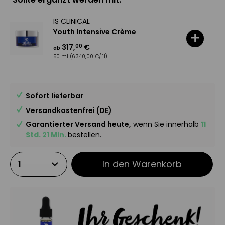
IS CLINICAL
Youth Intensive Crème
+
317
,
€
00
ab
50 ml
(6.340,00 €/ 1l)
Sofort lieferbar
Versandkostenfrei (DE)
Garantierter Versand heute,
wenn Sie innerhalb
11
Std. 21 Min.
bestellen.
In den
Warenkorb