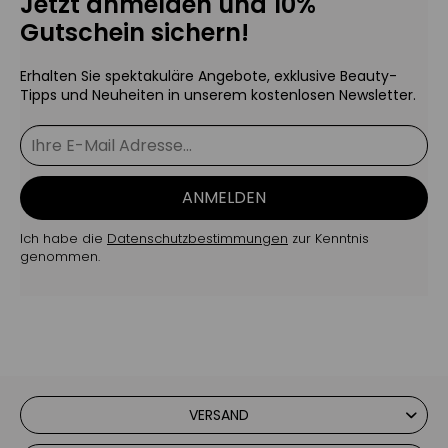
Jetzt anmelden und 10%
Make-up verwendet werden.
Gutschein sichern!
Hydratisierendes & effektives
Pflegeset für jede Haut
Erhalten Sie spektakuläre Angebote, exklusive Beauty-
Tipps und Neuheiten in unserem kostenlosen Newsletter.
reduziert feine Linien & Falten
spendet intensiv Feuchtigkeit
ANMELDEN
Ich habe die
verfeinert die Poren
Datenschutzbestimmungen
zur Kenntnis
genommen.
korrigiert zu Unreinheiten /
Pigmentflecken neigende Haut
bietet täglichen UVA- & UVB-Schutz
VERSAND
versorgt die Haut mit Vitamin E