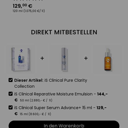
129
,
€
1
00
120 ml
(1.075,00 €/ 1l)
50
DIREKT MITBESTELLEN
Dieser Artikel:
iS Clinical Pure Clarity
Collection
iS Clinical Reparative Moisture Emulsion
-
144
,-
€
50 ml (
2.880
,-
€
/ 1l)
iS Clinical Super Serum Advance+ 15 ml
-
129
,-
€
15 ml (
8.600
,-
€
/ 1l)
In den Warenkorb