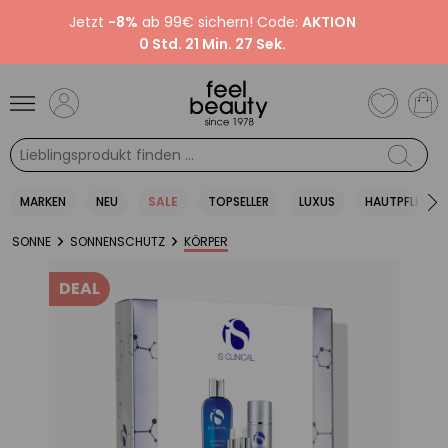
Jetzt
-8%
ab 99€ sichern! Code:
AKTION
0 Std. 21 Min. 27 Sek.
MARKEN
NEU
SALE
TOPSELLER
LUXUS
HAUTPFLEGE
SONNE
SONNENSCHUTZ
KÖRPER
DEAL