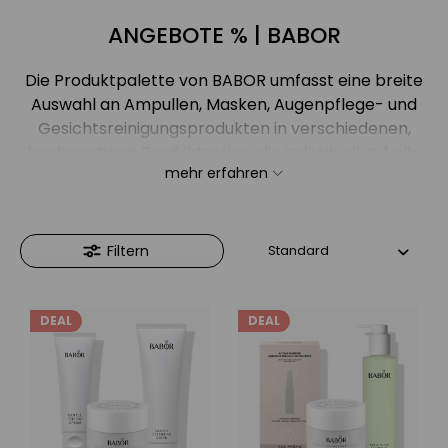
ANGEBOTE % | BABOR
Die Produktpalette von BABOR umfasst eine breite
Auswahl an Ampullen, Masken, Augenpflege- und
Gesichtsreinigungsprodukten in verschiedenen,
hochwertigen Produktserien, die individuell auf alle
mehr erfahren
Hauttypen und -bedürfnisse abgestimmt sind.
Effiziente und innovative Wirkstoffkombinationen
schaffen sichtbare Sofort-Effekte – besonders im
Bereich Anti-Aging.
Filtern
DEAL
DEAL