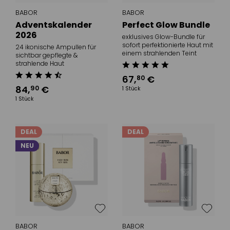
BABOR
BABOR
Adventskalender
Perfect Glow Bundle
2026
exklusives Glow-Bundle für
sofort perfektionierte Haut mit
24 ikonische Ampullen für
einem strahlenden Teint
sichtbar gepflegte &
strahlende Haut
67
,
€
80
84
,
€
90
1 Stück
1 Stück
DEAL
DEAL
NEU
BABOR
BABOR