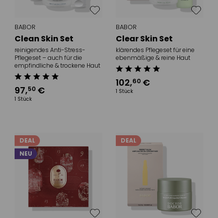
BABOR
BABOR
Clean Skin Set
Clear Skin Set
reinigendes Anti-Stress-
klärendes Pflegeset für eine
Pflegeset – auch für die
ebenmäßige & reine Haut
empfindliche & trockene Haut
102
,
€
60
97
,
€
50
1 Stück
1 Stück
DEAL
DEAL
NEU