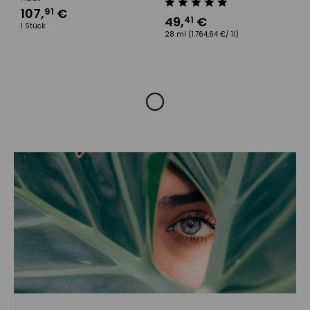
107
,
€
91
49
,
€
41
1 Stück
28 ml
(1.764,64 €/ 1l)