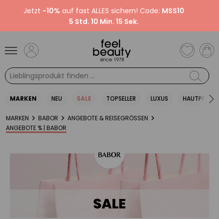
Jetzt
-10%
auf fast ALLES sichern! Code:
MSS10
5 Std. 10 Min. 15 Sek.
MARKEN
NEU
SALE
TOPSELLER
LUXUS
HAUTPFLEGE
MARKEN
BABOR
ANGEBOTE & REISEGRÖSSEN
ANGEBOTE % | BABOR