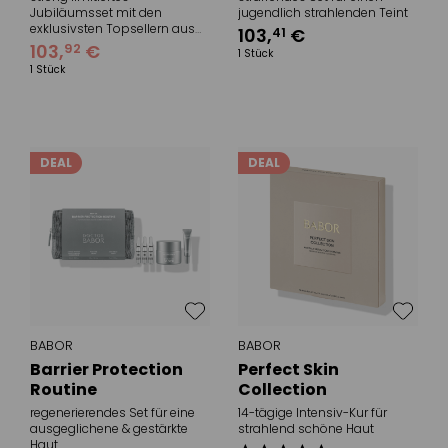
Jubiläumsset mit den
jugendlich strahlenden Teint
exklusivsten Topsellern aus
103
,
€
41
dem Hause Babor
103
,
€
92
1 Stück
1 Stück
DEAL
DEAL
BABOR
BABOR
Barrier Protection
Perfect Skin
Routine
Collection
regenerierendes Set für eine
14-tägige Intensiv-Kur für
ausgeglichene & gestärkte
strahlend schöne Haut
Haut