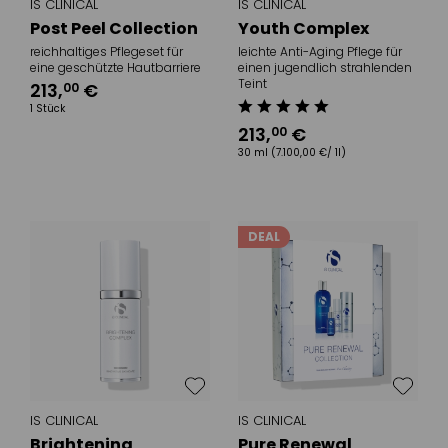
IS CLINICAL
IS CLINICAL
Post Peel Collection
Youth Complex
reichhaltiges Pflegeset für
leichte Anti-Aging Pflege für
eine geschützte Hautbarriere
einen jugendlich strahlenden
Teint
213
,
€
00
1 Stück
213
,
€
00
30 ml
(7.100,00 €/ 1l)
DEAL
IS CLINICAL
IS CLINICAL
Brightening
Pure Renewal