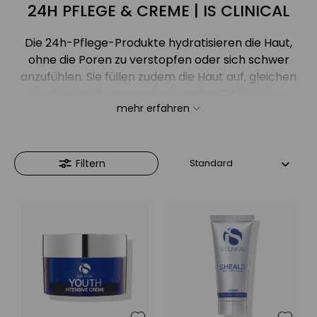
24H PFLEGE & CREME | IS CLINICAL
Die 24h-Pflege-Produkte hydratisieren die Haut,
ohne die Poren zu verstopfen oder sich schwer
anzufühlen. Sie füllen zudem die Haut auf, gleichen
sie gleichzeitig aus und geben das Gefühl einer
mehr erfahren
verbesserten Hautglätte, -festigkeit und -
elastizität. Zuletzt bieten sie den perfekten Schutz
vor Schäden durch äußere Einflüsse.
Filtern