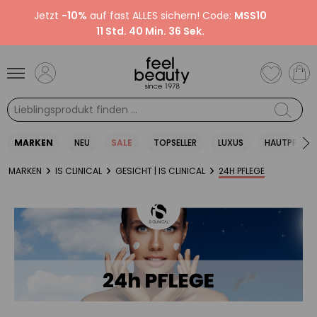
Jetzt
-10%
auf fast ALLES sichern! Code:
MSS10
11 Std. 40 Min. 36 Sek.
MARKEN
NEU
SALE
TOPSELLER
LUXUS
HAUTPFLEGE
MARKEN
IS CLINICAL
GESICHT | IS CLINICAL
24H PFLEGE