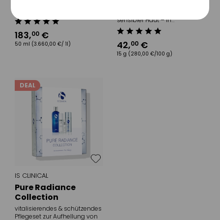
Einstellungen speichern
Gesichtspflege für eine
hydratisierende Pflegecreme
Straffung reifer Haut
zur Regenerierung rauer,
sensibler Haut – in
Reisegröße
183
,
€
00
42
,
€
00
50 ml
(3.660,00 €/ 1l)
15 g
(280,00 €/100 g)
DEAL
IS CLINICAL
Pure Radiance
Collection
vitalisierendes & schützendes
Pflegeset zur Aufhellung von