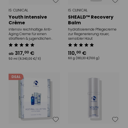
IS CLINICAL
IS CLINICAL
Youth Intensive
SHEALD™ Recovery
Crème
Balm
intensiv reichhaltige Anti-
hydratisierende Pflegecreme
Aging Creme für einen
zur Regenerierung rauer,
strafferen & jugendlichen
sensibler Haut
Teint
317
,
€
110
,
€
00
00
ab
60 g
(183,33 €/100 g)
50 ml
(6.340,00 €/ 1l)
DEAL