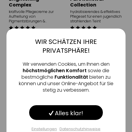
Complex
Collection
kraftvolle Pflegecreme zur
hydratisierendes & effektives
Aufhellung von
Pflegeset für einen jugendlich
Pigmentstörungen &
strahlenden Teint
Hyperpigmentierungen
204
,
€
353
,
€
00
00
WIR SCHÄTZEN IHRE
Aktiv
Funktionale
30 ml
(6.800,00 €/ 1l)
1 Stück
PRIVATSPHÄRE!
Inaktiv
Marketing
Wir verwenden Cookies, um Ihnen den
höchstmöglichen Komfort
sowie die
bestmögliche
Funktionalität
bieten zu
Inaktiv
Tracking
können und unser Online-Angebot für Sie
stetig zu verbessern.
Inaktiv
Service
Alles klar!
Inaktiv
Sonstige
IS CLINICAL
IS CLINICAL
Firming Complex
SHEALD™ Recovery
Balm – Travel
Einstellungen
Datenschutzhinweise
regenerierende