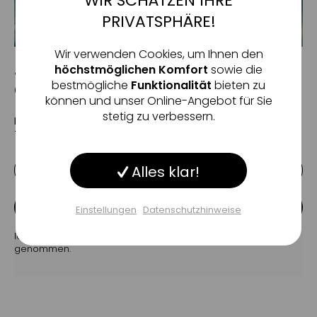
Aktiv
Funktionale
– It’s a 10 hat den passenden Leave-In Conditioner.
PRIVATSPHÄRE!
Inaktiv
Marketing
Wir verwenden Cookies, um Ihnen den
Jetzt anmelden und 10%
höchstmöglichen Komfort
sowie die
bestmögliche
Funktionalität
bieten zu
Gutschein sichern!
Inaktiv
Tracking
können und unser Online-Angebot für Sie
stetig zu verbessern.
Erhalten Sie spektakuläre Angebote, exklusive Beauty-
Inaktiv
Service
Tipps und Neuheiten in unserem kostenlosen Newsletter.
Alles klar!
Inaktiv
Sonstige
ANMELDEN
Einstellungen
Datenschutzhinweise
Einstellungen speichern
Ich habe die
Datenschutzbestimmungen
zur Kenntnis
genommen.