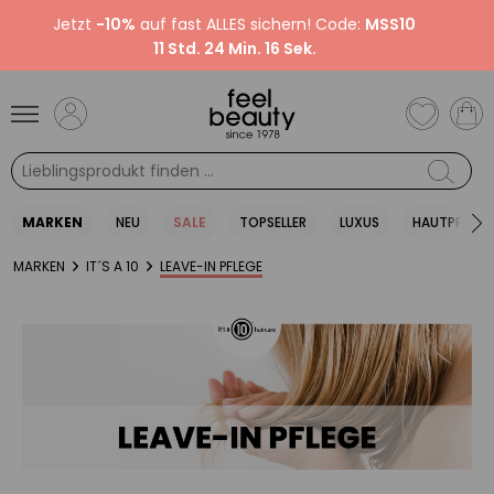
Jetzt
-10%
auf fast ALLES sichern! Code:
MSS10
11 Std. 24 Min. 16 Sek.
MARKEN
NEU
SALE
TOPSELLER
LUXUS
HAUTPFLEGE
MARKEN
IT´S A 10
LEAVE-IN PFLEGE