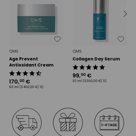
QMS
QMS
Age Prevent
Collagen Day Serum
Antioxidant Cream
99
,
€
00
170
,
€
00
30 ml
(3.300,00 €/ 1l)
50 ml
(3.400,00 €/ 1l)