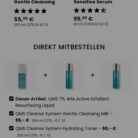
Gentle Cleansing
Sensitive Serum
S
Milk
9
30
99
,
€
00
55
,
€
00
30 ml
(3.300,00 €/ 1l)
200 ml
(275,00 €/ 1l)
DIREKT MITBESTELLEN
Dieser Artikel:
QMS 7% AHA Active Exfoliant
Resurfacing Liquid
QMS Cleanse System Gentle Cleansing Milk
-
55
,-
€
200 ml (
275
,-
€
/ 1l)
QMS Cleanse System Hydrating Toner
-
55
,-
€
200 ml (
275
,-
€
/ 1l)