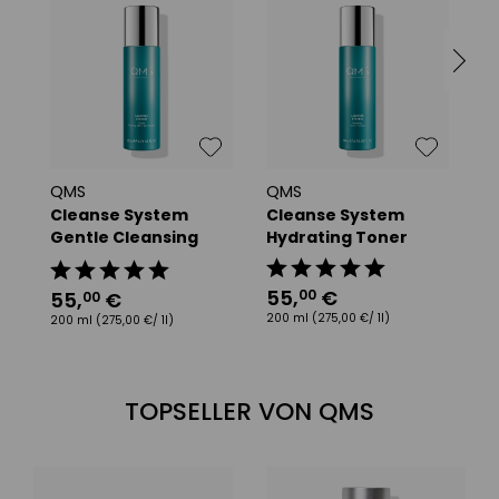
Konzentrat für eine porenfeine und
strahlend zarte Haut
entfernt abgestorbene Hautzellen
wirkt hautstraffend, pigment- &
porenverfeinernd
QMS
QMS
Q
Cleanse System
Cleanse System
D
spendet intensiv Feuchtigkeit
Gentle Cleansing
Hydrating Toner
S
Milk
55
,
€
9
00
fördert die Zellneubildung
55
,
€
00
200 ml
(275,00 €/ 1l)
30
200 ml
(275,00 €/ 1l)
schützt den hauteigenen
Säureschutzmantel
TOPSELLER VON QMS
Zuvor: Active Exfoliant 7% Sensitive Resurfacing Fluid