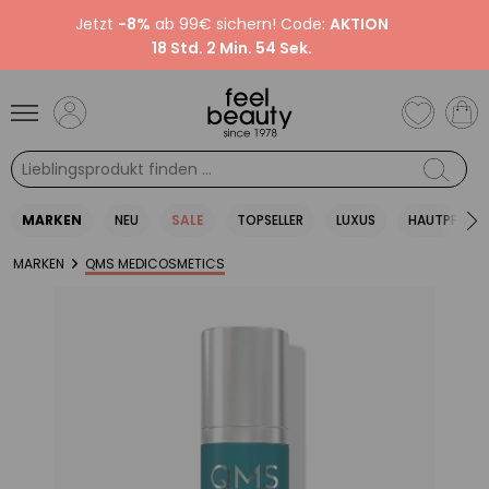
Jetzt
-8%
ab 99€ sichern! Code:
AKTION
18 Std. 2 Min. 53 Sek.
MARKEN
NEU
SALE
TOPSELLER
LUXUS
HAUTPFLEGE
MARKEN
QMS MEDICOSMETICS