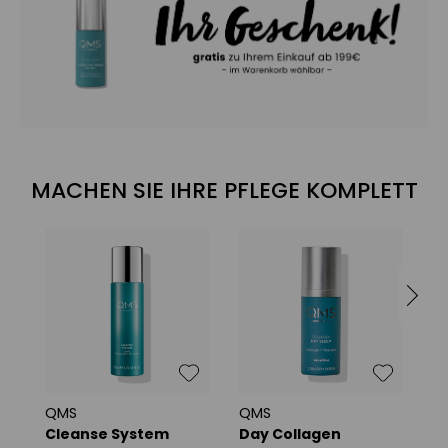
MACHEN SIE IHRE PFLEGE KOMPLETT
QMS
QMS
Q
Cleanse System
Day Collagen
C