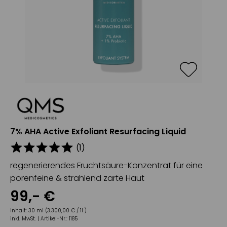
7% AHA Active Exfoliant Resurfacing Liquid
(
1
)
regenerierendes Fruchtsäure-Konzentrat für eine
porenfeine & strahlend zarte Haut
99
,-
€
Inhalt:
30 ml (3.300,00 € / 1l )
inkl. MwSt. |
Artikel-Nr.:
1185