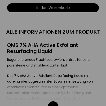
In den Warenkorb
ALLE INFORMATIONEN ZUM PRODUKT
QMS 7% AHA Active Exfoliant
Resurfacing Liquid
Regenerierendes Fruchtsäure-Konzentrat für eine
porenfeine und strahlend zarte Haut.
Das 7% AHA Active Exfoliant Resurfacing Liquid mit
aufeinander abgestimmter Zusammensetzung von
effektiven Fruchtsäuren in einer optimalen
Konzentration wurde speziell zur
Verfeinerung
und
Verbesserung der Haut konzipiert. Zusätzlich
unterstützt Panthenol in Kombination mit Allantoin die