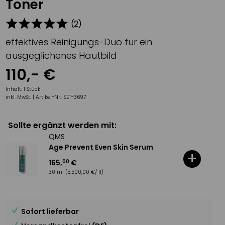
Toner
(
2
)
effektives Reinigungs-Duo für ein
ausgeglichenes Hautbild
110
,-
€
Inhalt:
1 Stück
inkl. MwSt. |
Artikel-Nr.:
SET-3697
Sollte ergänzt werden mit:
QMS
Age Prevent Even Skin Serum
+
165
,
€
00
30 ml
(5.500,00 €/ 1l)
Sofort lieferbar