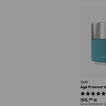
QMS
Age Prevent 
155
,
€
00
50 ml
(3.100,00 €/ 1l