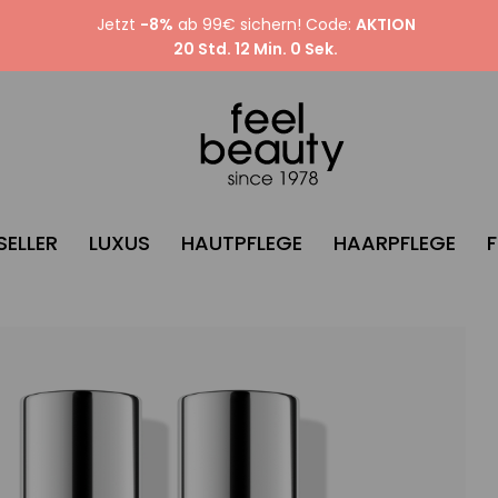
Jetzt
-8%
ab 99€ sichern! Code:
AKTION
20 Std. 11 Min. 59 Sek.
SELLER
LUXUS
HAUTPFLEGE
HAARPFLEGE