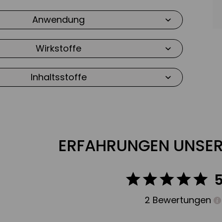
rkstoffe pflegen die Haut intensiv und
schützen
sie
dem Austrocknen. Zudem
regulieren
sie die
Anwendung
d
beruhigen
die Haut.
Wirkstoffe
h ist auch ideal geeignet zur Entfernung von Augen
is ist ein porentief gereinigtes Hautbild.
Inhaltsstoffe
lich morgens und abends mit kreisenden Bewegungen
und Hals verteilen und anschließend mit ausreichend
pülen.
anse System Hydrating Toner (200
ERFAHRUNGEN UNSER
sspendende
Formulierung wurde speziell zur Klärung,
utralisierung
des pH-Werts der Haut konzipiert.
r beinhaltet Hamameliswasser, das die
2 Bewertungen
uliert
und die Haut
beruhigt
. Das enthaltene D-
intensiv Feuchtigkeit und
regeneriert
die Haut,