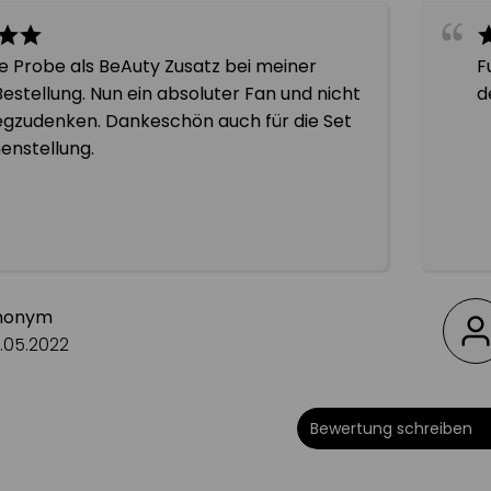
d Glycerin helfen, Feuchtigkeit in der Haut zu
ne Probe als BeAuty Zusatz bei meiner
F
ich morgens und / oder abends nach der Reinigung
Bestellung. Nun ein absoluter Fan und nicht
d
epads geben und über Gesicht, Hals und Dekolleté
gzudenken. Dankeschön auch für die Set
nstellung.
einigungs-Duo für ein
nes Hautbild
orentiefe Reinigung
nonym
t intensiv
.05.2022
Haut vor dem Austrocknen
Bewertung schreiben
 Talgproduktion