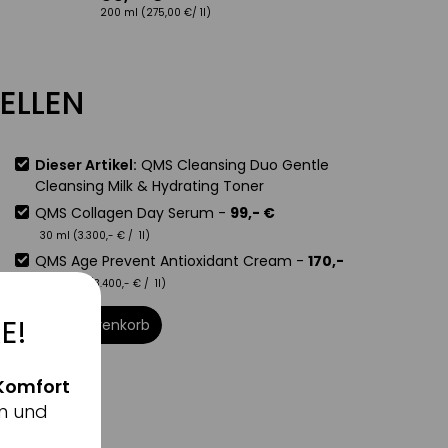
200 ml
(275,00 €/ 1l)
ELLEN
Dieser Artikel:
QMS Cleansing Duo Gentle
Cleansing Milk & Hydrating Toner
QMS Collagen Day Serum
-
99
,-
€
30 ml (
3.300
,-
€
/ 1l)
QMS Age Prevent Antioxidant Cream
-
170
,-
€
50 ml (
3.400
,-
€
/ 1l)
E!
In den Warenkorb
Komfort
n und