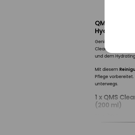
Tracki
Service
QMS Cleansi
Hydrating T
Sonsti
Genießen Sie ein 
Cleansing Duo, bes
und dem Hydrating 
Mit diesem
Reinig
Pflege vorbereitet.
unterwegs.
1 x QMS Clea
(200 ml)
Die
milde
Formulier
intensiven
und
po