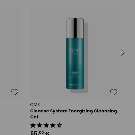
QMS
Q
Cleanse System Energizing Cleansing
10
Gel
9
55
,
€
00
30 