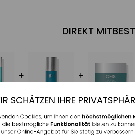
DIREKT MITBEST
IR SCHÄTZEN IHRE PRIVATSPHÄR
Aktiv
nale
wenden Cookies, um Ihnen den
höchstmöglichen 
Inaktiv
ing
e die bestmögliche
Funktionalität
bieten zu könne
unser Online-Angebot für Sie stetig zu verbessern.