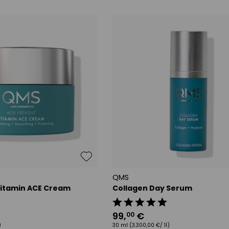
QMS
Vitamin ACE Cream
Collagen Day Serum
99
,
€
00
)
30 ml
(3.300,00 €/ 1l)