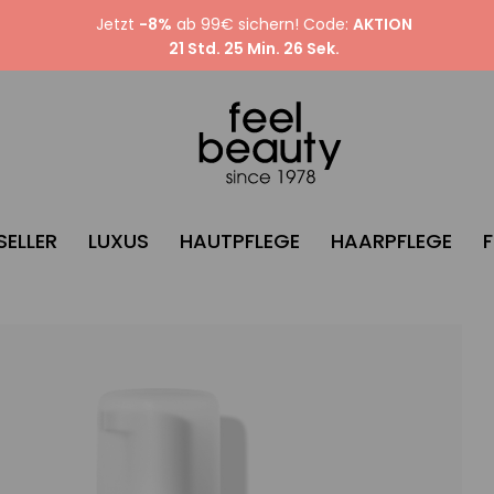
Jetzt
-8%
ab 99€ sichern! Code:
AKTION
21 Std. 25 Min. 25 Sek.
SELLER
LUXUS
HAUTPFLEGE
HAARPFLEGE