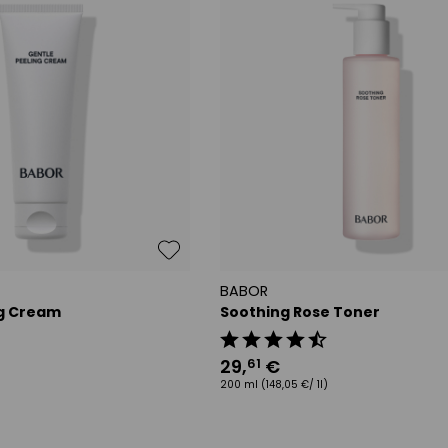
BABOR
ng Cream
Soothing Rose Toner
29
,
€
61
200 ml
(148,05 €/ 1l)