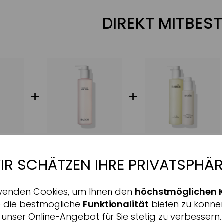
DIREKT MITBEST
IR SCHÄTZEN IHRE PRIVATSPHÄR
Aktiv
nale
wenden Cookies, um Ihnen den
höchstmöglichen 
Inaktiv
ing
ALLE INFORMATIONEN 
e die bestmögliche
Funktionalität
bieten zu könne
unser Online-Angebot für Sie stetig zu verbessern.