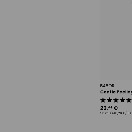
BABOR
Gentle Peeli
22
,
€
41
50 ml
(448,20 €/ 1l)