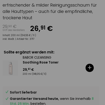
erfrischender & milder Reinigungsschaum für
alle Hauttypen – auch für die empfindliche,
trockene Haut
29
,
€
26
,
€
91
90
UVP des Herstellers
Inhalt:
200 ml (134,55 € / 1l )
inkl. MwSt. |
Artikel-Nr.:
3717
Sollte ergänzt werden mit:
BABOR CLEANSING
Soothing Rose Toner
+
29
,
€
61
200 ml
(148,05 €/ 1l)
Sofort lieferbar
Garantierter Versand heute,
wenn Sie innerhalb
8
Std. 25 Min.
bestellen.