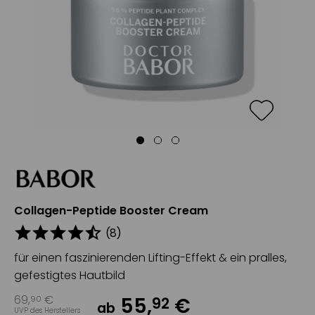
Collagen-Peptide Booster Cream
(
8
)
für einen faszinierenden Lifting-Effekt & ein pralles,
gefestigtes Hautbild
69
,
€
55
,
€
90
92
ab
UVP des Herstellers