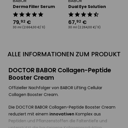
BABOR
BABOR
B
Derma Filler Serum
Dual Eye Solution
R
O
4
79
,
€
67
,
€
92
92
15
30 ml
(2.664,00 €/ 1l)
30 ml
(2.264,00 €/ 1l)
ALLE INFORMATIONEN ZUM PRODUKT
DOCTOR BABOR Collagen-Peptide
Booster Cream
Offizieller Nachfolger von BABOR Lifting Cellular
Collagen Booster Cream.
Die DOCTOR BABOR Collagen-Peptide Booster Cream
reduziert mit einem
innovativen
Komplex aus
Peptiden und Pflanzenstoffen die Faltentiefe und
unterstützt die hauteigene Kollagenproduktion.