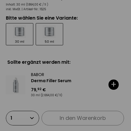
Inhalt:
30 ml (1.864,00 € / 1l )
inkl. MwSt. |
Artikel-Nr.:
1525
Bitte wählen Sie eine Variante:
30 ml
50 ml
Sollte ergänzt werden mit:
BABOR
Derma Filler Serum
+
79
,
€
92
30 ml
(2.664,00 €/ 1l)
In den
Warenkorb