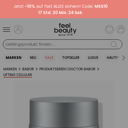
Jetzt
-10%
auf fast ALLES sichern! Code:
MSS10
17 Std. 20 Min. 23 Sek.
MARKEN
NEU
SALE
TOPSELLER
LUXUS
HAUTPFLEGE
MARKEN
BABOR
PRODUKTSERIEN | DOCTOR BABOR
LIFTING CELLULAR