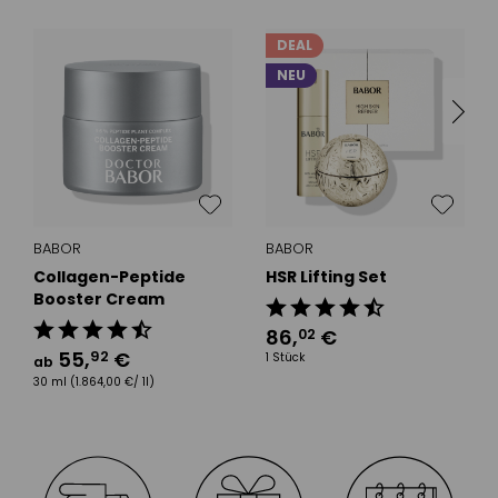
DEAL
NEU
BABOR
BABOR
Collagen-Peptide
HSR Lifting Set
Booster Cream
86
,
€
02
55
,
€
92
1 Stück
ab
30 ml
(1.864,00 €/ 1l)