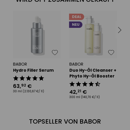
DEAL
NEU
BABOR
BABOR
B
Hydro Filler Serum
Duo Hy-Öl Cleanser +
C
Phyto Hy-Öl Booster
B
63
,
€
92
42
,
€
21
30 ml
(2.130,67 €/ 1l)
a
300 ml
(140,70 €/ 1l)
30
TOPSELLER VON BABOR