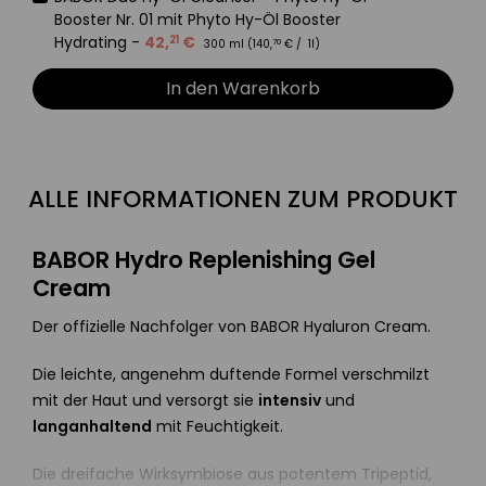
Booster Nr. 01 mit Phyto Hy-Öl Booster
Hydrating
-
42
,
€
21
300 ml (
140
,
€
/ 1l)
70
In den Warenkorb
ALLE INFORMATIONEN ZUM PRODUKT
BABOR Hydro Replenishing Gel
Cream
Der offizielle Nachfolger von BABOR Hyaluron Cream.
Die leichte, angenehm duftende Formel verschmilzt
mit der Haut und versorgt sie
intensiv
und
langanhaltend
mit Feuchtigkeit.
Die dreifache Wirksymbiose aus potentem Tripeptid,