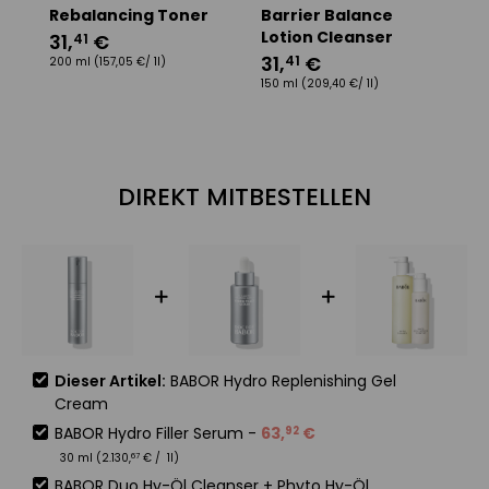
Rebalancing Toner
Barrier Balance
H
Lotion Cleanser
31
,
€
41
31
,
€
41
200 ml
(157,05 €/ 1l)
6
150 ml
(209,40 €/ 1l)
30
DIREKT MITBESTELLEN
Dieser Artikel:
BABOR Hydro Replenishing Gel
Cream
BABOR Hydro Filler Serum
-
63
,
€
92
30 ml (
2.130
,
€
/ 1l)
67
BABOR Duo Hy-Öl Cleanser + Phyto Hy-Öl