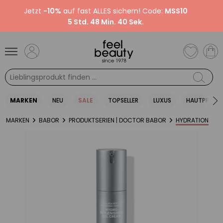
Jetzt
-10%
auf fast ALLES sichern! Code:
MSS10
5 Std. 48 Min. 40 Sek.
MARKEN
NEU
SALE
TOPSELLER
LUXUS
HAUTPFLEGE
MARKEN
BABOR
PRODUKTSERIEN | DOCTOR BABOR
HYDRATION