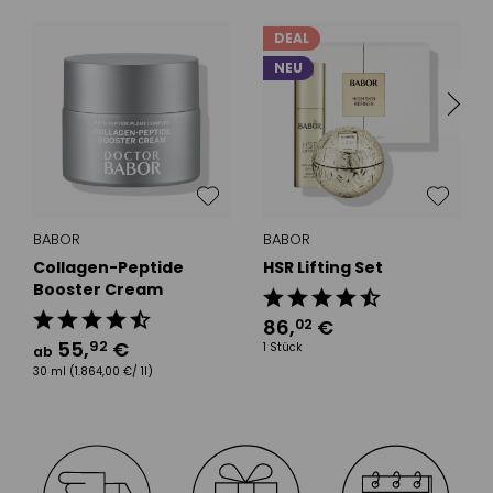
DEAL
NEU
BABOR
BABOR
Collagen-Peptide
HSR Lifting Set
Booster Cream
86
,
€
02
55
,
€
92
1 Stück
ab
30 ml
(1.864,00 €/ 1l)