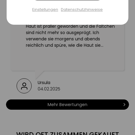
Einstellungen
Datenschutzhinweise
versorgt die Haut intensiv &
Einstellungen speichern
Diese Gel-Cream ist wunderbar. Ich bin
langanhaltend mit Feuchtigkeit
froh, dass ich sie entdeckt habe. Meine
Haut ist praller geworden und die Fältchen
sind nicht mehr so ausgeprägt. Ich
schützt die Haut vor dem Austrocknen
verwende sie morgens und abends
reichlich und spüre, wie die Haut sie
reduziert feine Linien & Falten
regelrecht aufsaugt und mein Gesicht
glatter ist.
für ein aufgepolstertes, pralles &
jugendlich frisches Hautbild
Ursula
04.02.2025
Mehr Bewertungen
WIRD OFT ZUSAMMEN GEKAUFT