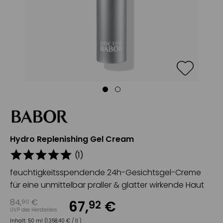
Hydro Replenishing Gel Cream
(
1
)
feuchtigkeitsspendende 24h-Gesichtsgel-Creme
für eine unmittelbar praller & glatter wirkende Haut
84
,
€
67
,
€
90
92
UVP des Herstellers
Inhalt:
50 ml (1.358,40 € / 1l )