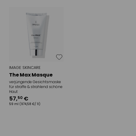
IMAGE SKINCARE
The Max Masque
verjüngende Gesichtsmaske
für straffe & strahlend schöne
Haut
57
,
€
50
59 ml
(974,58 €/ 1l)