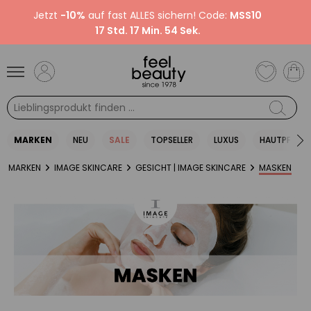
Jetzt
-10%
auf fast ALLES sichern! Code:
MSS10
17 Std. 17 Min. 54 Sek.
MARKEN
NEU
SALE
TOPSELLER
LUXUS
HAUTPFLEGE
MARKEN
IMAGE SKINCARE
GESICHT | IMAGE SKINCARE
MASKEN