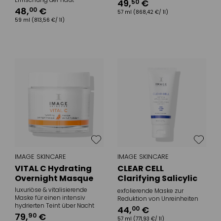
49
,
€
50
48
,
€
00
57 ml
(868,42 €/ 1l)
59 ml
(813,56 €/ 1l)
IMAGE SKINCARE
IMAGE SKINCARE
VITAL C Hydrating
CLEAR CELL
Overnight Masque
Clarifying Salicylic
Masque
luxuriöse & vitalisierende
exfolierende Maske zur
Maske für einen intensiv
Reduktion von Unreinheiten
hydrierten Teint über Nacht
44
,
€
00
79
,
€
90
57 ml
(771,93 €/ 1l)