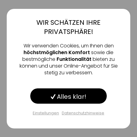
WIR SCHÄTZEN IHRE
Aktiv
Funktionale
PRIVATSPHÄRE!
Inaktiv
Marketing
Wir verwenden Cookies, um Ihnen den
höchstmöglichen Komfort
sowie die
bestmögliche
Funktionalität
bieten zu
Inaktiv
Tracking
können und unser Online-Angebot für Sie
stetig zu verbessern.
IMAGE SKINCARE
IMAGE SKINCARE
Inaktiv
Service
Image MD Restoring
Ageless+ Retinol
Overnight Retinol
Repair Overnight
Alles klar!
Masque
Masque 0,5% Retinol
Inaktiv
Sonstige
regenerierende
regenerierende Maske für
Complex
Gesichtsmaske für strahlend
straffere & intensiv
glatte Haut über Nacht
hydratisierte Haut über Nacht
Einstellungen
Datenschutzhinweise
116
,
€
109
,
€
50
00
Einstellungen speichern
50 ml
(2.330,00 €/ 1l)
50 ml
(2.180,00 €/ 1l)