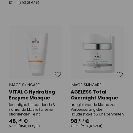
57 ml
(1.401,75 €/ 1l)
IMAGE SKINCARE
IMAGE SKINCARE
VITAL C Hydrating
AGELESS Total
Enzyme Masque
Overnight Masque
feuchtigkeitsspendende &
ausgleichende Maske zur
nährende Maske für einen
Verbesserung der
strahlenden Teint
Hautfestigkeit & Unebenheiten
48
,
€
98
,
€
50
00
57 ml
(850,88 €/ 1l)
48 ml
(2.041,67 €/ 1l)