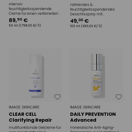
Mist SPF 30
intensiv
nährendes &
feuchtigkeitsspendende
feuchtigkeitsspendendes
Creme für einen verfeinerten &
Gesichtsspray mit
strahlenden Teint
Breitbandspektrum-
89
,
€
90
49
,
€
00
Sonnenschutz
50 ml
(1.798,00 €/ 1l)
100 ml
(490,00 €/ 1l)
IMAGE SKINCARE
IMAGE SKINCARE
CLEAR CELL
DAILY PREVENTION
Clarifying Repair
Advanced
Crème
Smartblend Mineral
multifunktionale Gelcreme für
mineralische Anti-Aging-
Moisturizer SPF 50+