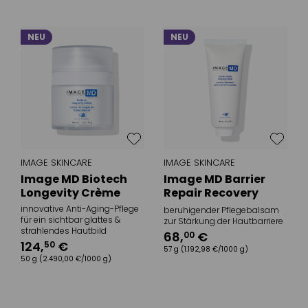
NEU
NEU
IMAGE SKINCARE
IMAGE SKINCARE
Image MD Biotech
Image MD Barrier
Longevity Crème
Repair Recovery
Balm
innovative Anti-Aging-Pflege
beruhigender Pflegebalsam
für ein sichtbar glattes &
zur Stärkung der Hautbarriere
strahlendes Hautbild
68
,
€
00
124
,
€
50
57 g
(1.192,98 €/1000 g)
50 g
(2.490,00 €/1000 g)