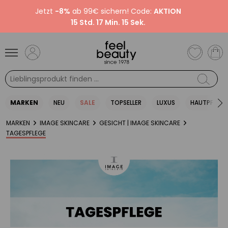
Jetzt
-8%
ab 99€ sichern! Code:
AKTION
15 Std. 17 Min. 15 Sek.
MARKEN
NEU
SALE
TOPSELLER
LUXUS
HAUTPFLEGE
MARKEN
IMAGE SKINCARE
GESICHT | IMAGE SKINCARE
TAGESPFLEGE