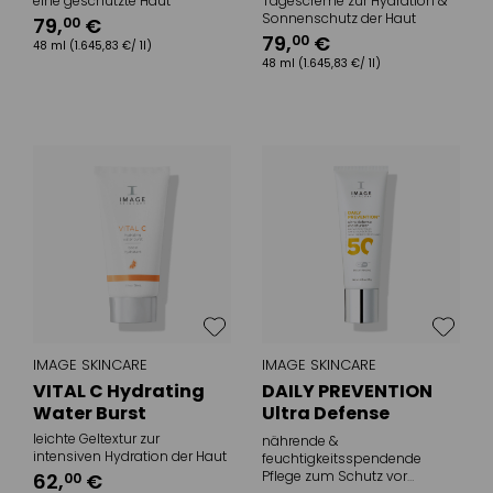
eine geschützte Haut
Tagescreme zur Hydration &
Sonnenschutz der Haut
79
,
€
00
79
,
€
00
48 ml
(1.645,83 €/ 1l)
48 ml
(1.645,83 €/ 1l)
IMAGE SKINCARE
IMAGE SKINCARE
VITAL C Hydrating
DAILY PREVENTION
Water Burst
Ultra Defense
Moisturizer SPF 50
leichte Geltextur zur
nährende &
intensiven Hydration der Haut
feuchtigkeitsspendende
Pflege zum Schutz vor
62
,
€
00