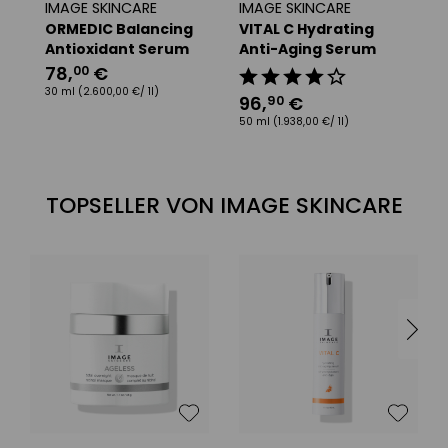
IMAGE SKINCARE
IMAGE SKINCARE
I
ORMEDIC Balancing
VITAL C Hydrating
T
Antioxidant Serum
Anti-Aging Serum
1
78
,
€
00
48
30 ml
(2.600,00 €/ 1l)
96
,
€
90
50 ml
(1.938,00 €/ 1l)
TOPSELLER VON IMAGE SKINCARE