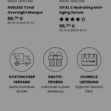
IMAGE SKINCARE
IMAGE SKINCARE
AGELESS Total
VITAL C Hydrating Anti-
Overnight Masque
Aging Serum
98
,
€
00
48 ml
(2.041,67 €/ 1l)
96
,
€
90
50 ml
(1.938,00 €/ 1l)
KOSTENLOSER
GRATIS-
SCHNELLE
VERSAND
PROBEN
LIEFERUNG
deutschlandweit
individuell zu jeder
täglicher Versand
ab 59€
Bestellung
(DHL)