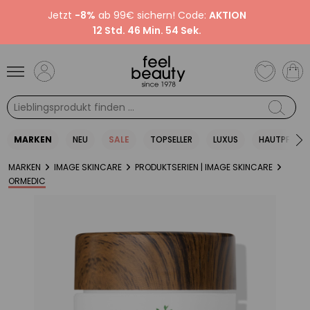
Jetzt
-8%
ab 99€ sichern! Code:
AKTION
12 Std. 46 Min. 54 Sek.
MARKEN
NEU
SALE
TOPSELLER
LUXUS
HAUTPFLEGE
MARKEN
IMAGE SKINCARE
PRODUKTSERIEN | IMAGE SKINCARE
ORMEDIC