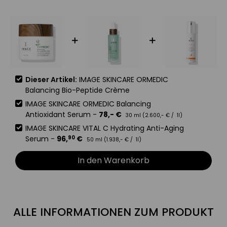
Dieser Artikel:
IMAGE SKINCARE ORMEDIC
Balancing Bio-Peptide Crème
IMAGE SKINCARE ORMEDIC Balancing
Antioxidant Serum
-
78
,-
€
30 ml (
2.600
,-
€
/ 1l)
IMAGE SKINCARE VITAL C Hydrating Anti-Aging
Serum
-
96
,
€
90
50 ml (
1.938
,-
€
/ 1l)
In den Warenkorb
ALLE INFORMATIONEN ZUM PRODUKT