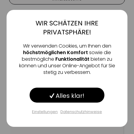
WIR SCHÄTZEN IHRE
Aktiv
Funktionale
ERFAHRUNGEN UNSERER KUNDEN
PRIVATSPHÄRE!
5/5
Inaktiv
Marketing
Wir verwenden Cookies, um Ihnen den
höchstmöglichen Komfort
sowie die
1 Bewertungen
bestmögliche
Funktionalität
bieten zu
Inaktiv
Tracking
können und unser Online-Angebot für Sie
stetig zu verbessern.
Inaktiv
Service
Pflegt ausgezeichnet
Alles klar!
Inaktiv
Sonstige
Einstellungen
Datenschutzhinweise
Einstellungen speichern