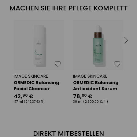
MACHEN SIE IHRE PFLEGE KOMPLETT
IMAGE SKINCARE
IMAGE SKINCARE
I
ORMEDIC Balancing
ORMEDIC Balancing
O
Facial Cleanser
Antioxidant Serum
G
42
,
€
78
,
€
4
90
00
177 ml
(242,37 €/ 1l)
30 ml
(2.600,00 €/ 1l)
59
DIREKT MITBESTELLEN