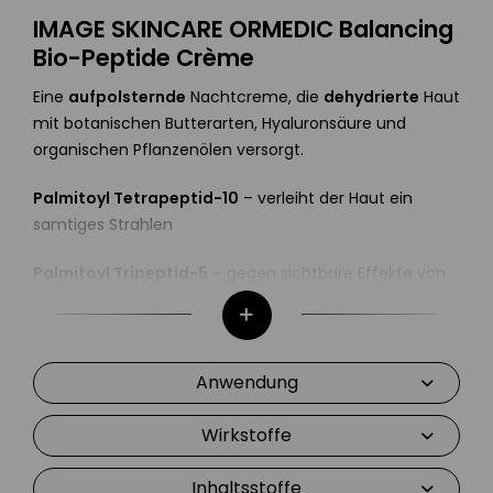
IMAGE SKINCARE ORMEDIC Balancing
Bio-Peptide Crème
Eine
aufpolsternde
Nachtcreme, die
dehydrierte
Haut
mit botanischen Butterarten, Hyaluronsäure und
organischen Pflanzenölen versorgt.
Palmitoyl Tetrapeptid-10
– verleiht der Haut ein
samtiges Strahlen
Palmitoyl Tripeptid-5
– gegen sichtbare Effekte von
Sonnenschäden
Pflanzliche Butterarten
– reich an Fettsäuren &
Vitaminen, Feuchtigkeitsboost, für eine sanfte & zarte
Anwendung
Haut
Wirkstoffe
Inhaltsstoffe