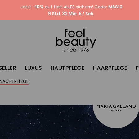
Jetzt
-10%
auf fast ALLES sichern! Code:
MSS10
9 Std. 32 Min. 56 Sek.
SELLER
LUXUS
HAUTPFLEGE
HAARPFLEGE
NACHTPFLEGE