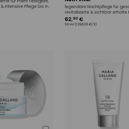
reme für mehr Festigkeit,
& intensive Pflege bis in
legendäre Nachtpflege für ges
revitalisierte & sichtbar erholte
62
,
€
90
50 ml
(1.258,00 €/ 1l)