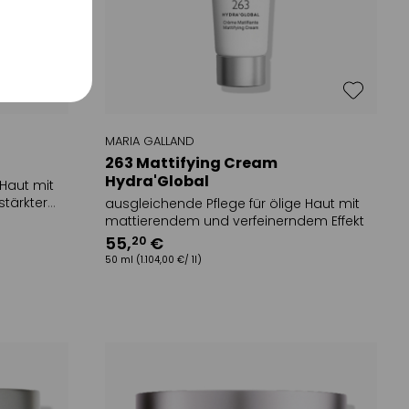
MARIA GALLAND
l
263 Mattifying Cream
Hydra'Global
 Haut mit
stärkter
ausgleichende Pflege für ölige Haut mit
mattierendem und verfeinerndem Effekt
55
,
€
20
50 ml
(1.104,00 €/ 1l)