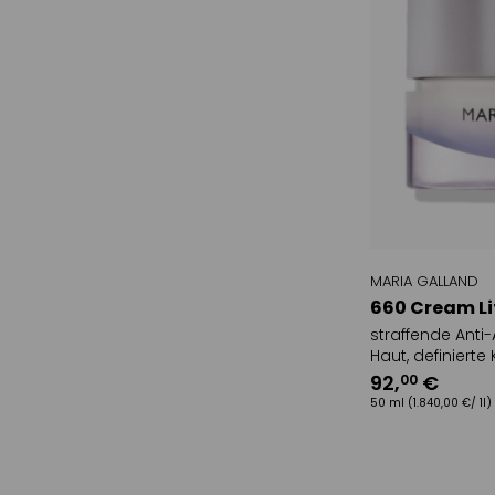
MARIA GALLAND
660 Cream Li
straffende Anti
Haut, definierte
gemilderte Falt
92
,
€
00
50 ml
(1.840,00 €/ 1l)