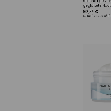
reichhaltige Cc
geglättete Haut 
die Tiefe
97
,
€
75
50 ml
(1.955,00 €/ 1l)