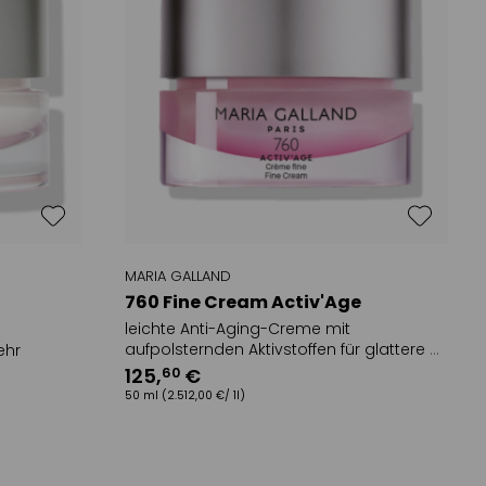
MARIA GALLAND
760 Fine Cream Activ'Age
leichte Anti-Aging-Creme mit
aufpolsternden Aktivstoffen für glattere &
ehr
geschmeidigere Haut
125
,
€
60
szüge
50 ml
(2.512,00 €/ 1l)