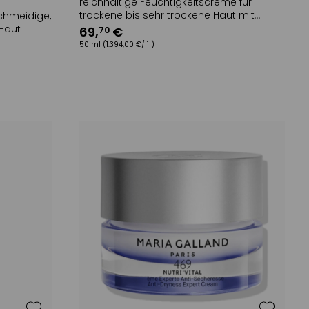
reichhaltige Feuchtigkeitscreme für
trockene bis sehr trockene Haut mit
chmeidige,
intensivem Komfortgefühl
 Haut
69
,
€
70
50 ml
(1.394,00 €/ 1l)