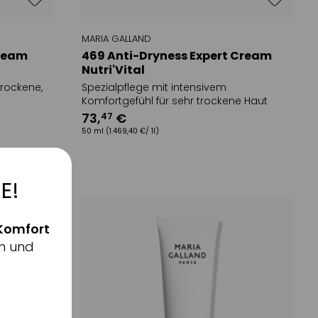
MARIA GALLAND
Cream
469 Anti-Dryness Expert Cream
Nutri'Vital
trockene,
Spezialpflege mit intensivem
Komfortgefühl für sehr trockene Haut
73
,
€
47
50 ml
(1.469,40 €/ 1l)
E!
Komfort
n und