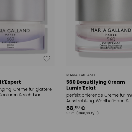
MARIA GALLAND
ft'Expert
560 Beautifying Cream
Lumin'Eclat
-Aging-Creme für glattere
 Konturen & sichtbar
perfektionierende Creme für m
en
Ausstrahlung, Wohlbefinden &
entspannter wirkende Gesicht
68
,
€
00
50 ml
(1.360,00 €/ 1l)