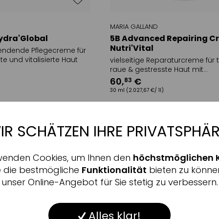
MARIA GALLAND
ydra'Global
5B Advanced Repairing 
Nutri'Vital
pendende Pflegecreme für
te und vitalisierte Haut
vielseitige Reparaturcreme für 
raue & gestresste Haut mit
beruhigendem Schutzfilm
60
,
€
83
30 ml
(2.027,67 €/ 1l)
IR SCHÄTZEN IHRE PRIVATSPHÄR
Aktiv
nale
wenden Cookies, um Ihnen den
höchstmöglichen 
Inaktiv
ing
e die bestmögliche
Funktionalität
bieten zu könne
unser Online-Angebot für Sie stetig zu verbessern.
Inaktiv
ng
Alles klar!
Inaktiv