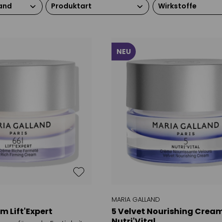
and
Produktart
Wirkstoffe
24h Pflege / Tag &
Hyaluron
Nacht
Vitamin E
Nachtpflege
NEU
Peptide
ne
Tagespflege
itsarm
iften /
regenerationsbedürftig
 irritiert
oll / müde
MARIA GALLAND
m Lift'Expert
5 Velvet Nourishing Crea
Nutri'Vital