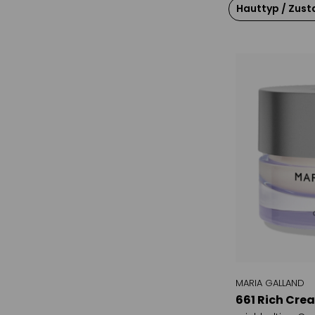
Hauttyp / Zust
fett / ölig
normale bis
Mischhaut
unrein / Ak
trocken
feuchtigke
Anti-Age / l
festigen
jede Haut
empfindlich /
anspruchsv
MARIA GALLAND
661 Rich Crea