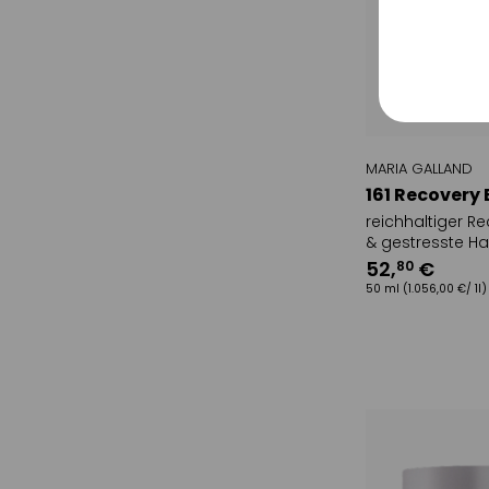
Sonsti
MARIA GALLAND
161 Recovery
reichhaltiger R
& gestresste Ha
52
,
€
80
50 ml
(1.056,00 €/ 1l)