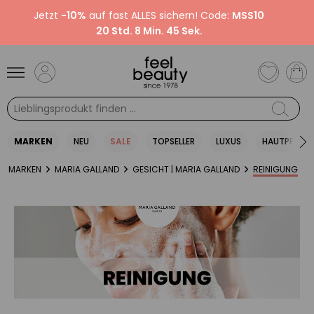
Jetzt
-10%
auf fast ALLES sichern! Code:
MSS10
20 Std. 8 Min. 44 Sek.
MARKEN
NEU
SALE
TOPSELLER
LUXUS
HAUTPFLEGE
MARKEN
MARIA GALLAND
GESICHT | MARIA GALLAND
REINIGUNG