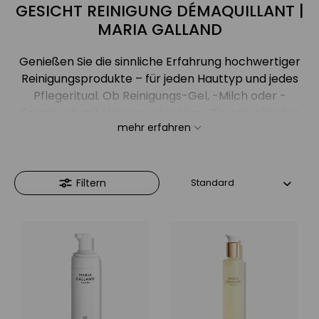
GESICHT REINIGUNG DÉMAQUILLANT |
MARIA GALLAND
Genießen Sie die sinnliche Erfahrung hochwertiger
Reinigungsprodukte – für jeden Hauttyp und jedes
Pflegeritual. Ob Reinigungs-Gel, -Milch oder -
Creme, ob mit Wasser oder ohne. Sie entscheiden
mehr erfahren
selbst, was für Ihre ganz persönlichen Bedürfnisse
am angenehmsten ist. Die modernen, paraffinfreien
Produkte befreien die Haut von Make up,
abgestoßenen Hornschüppchen, Schweiß, Talg und
Filtern
Staub. Ihre Wirkung ist mild aber effektiv, der
schützende Hydrolipidfilm der Haut wird bewahrt.
So kommen Sie mit Ihrer Haut garantiert ins Reine.