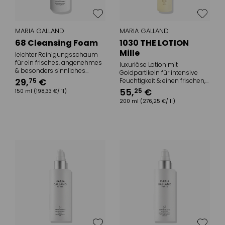
MARIA GALLAND
MARIA GALLAND
68 Cleansing Foam
1030 THE LOTION
Mille
leichter Reinigungsschaum
für ein frisches, angenehmes
luxuriöse Lotion mit
& besonders sinnliches
Goldpartikeln für intensive
Hautgefühl
29
,
€
75
Feuchtigkeit & einen frischen,
edlen Glow
55
,
€
25
150 ml
(198,33 €/ 1l)
200 ml
(276,25 €/ 1l)