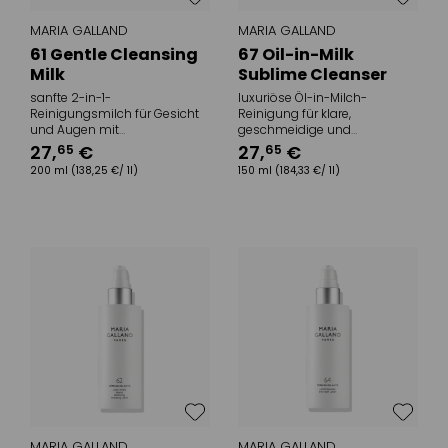
MARIA GALLAND
MARIA GALLAND
61 Gentle Cleansing
67 Oil-in-Milk
Milk
Sublime Cleanser
sanfte 2-in-1-
luxuriöse Öl-in-Milch-
Reinigungsmilch für Gesicht
Reinigung für klare,
und Augen mit
geschmeidige und
geschmeidigem Hautgefühl
strahlende Haut
27
,
€
27
,
€
65
65
200 ml
(138,25 €/ 1l)
150 ml
(184,33 €/ 1l)
MARIA GALLAND
MARIA GALLAND