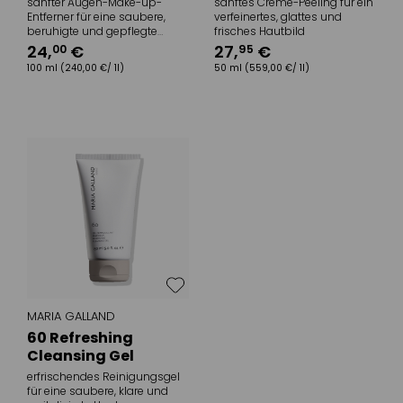
sanfter Augen-Make-up-
sanftes Creme-Peeling für ein
Entferner für eine saubere,
verfeinertes, glattes und
beruhigte und gepflegte
frisches Hautbild
Augenpartie
24
,
€
27
,
€
00
95
100 ml
(240,00 €/ 1l)
50 ml
(559,00 €/ 1l)
MARIA GALLAND
60 Refreshing
Cleansing Gel
erfrischendes Reinigungsgel
für eine saubere, klare und