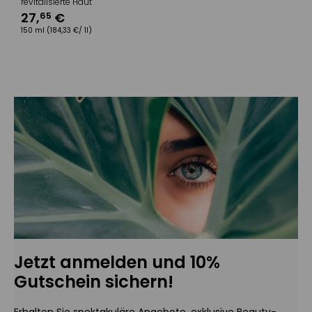
revitalisierte Haut
27
,
€
65
150 ml
(184,33 €/ 1l)
Jetzt anmelden und 10%
Gutschein sichern!
Erhalten Sie spektakuläre Angebote, exklusive Beauty-