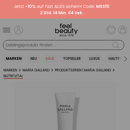
Jetzt
-10%
auf fast ALLES sichern! Code:
MSS10
2 Std. 14 Min. 43 Sek.
MARKEN
NEU
SALE
TOPSELLER
LUXUS
HAUTPFLEGE
MARKEN
MARIA GALLAND
PRODUKTSERIEN | MARIA GALLAND
NUTRI'VITAL