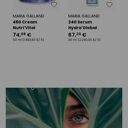
MARIA GALLAND
MARIA GALLAND
M
460 Cream
240 Serum
6
Nutri'Vital
Hydra'Global
Mi
74
,
€
67
,
€
2
68
20
50 ml
(1.493,60 €/ 1l)
30 ml
(2.240,00 €/ 1l)
20