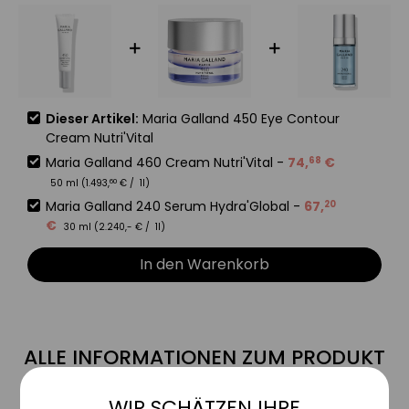
Dieser Artikel:
Maria Galland 450 Eye Contour
Cream Nutri'Vital
Maria Galland 460 Cream Nutri'Vital
-
74
,
€
68
50 ml (
1.493
,
€
/ 1l)
60
Maria Galland 240 Serum Hydra'Global
-
67
,
20
€
30 ml (
2.240
,-
€
/ 1l)
In den Warenkorb
ALLE INFORMATIONEN ZUM PRODUKT
WIR SCHÄTZEN IHRE
MARIA GALLAND 450 Eye Contour
Aktiv
Funktionale