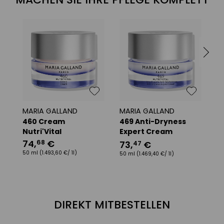
MARIA GALLAND
MARIA GALLAND
M
460 Cream
469 Anti-Dryness
4
Nutri'Vital
Expert Cream
8
Nutri'Vital
74
,
€
68
73
,
€
47
50
50 ml
(1.493,60 €/ 1l)
50 ml
(1.469,40 €/ 1l)
DIREKT MITBESTELLEN