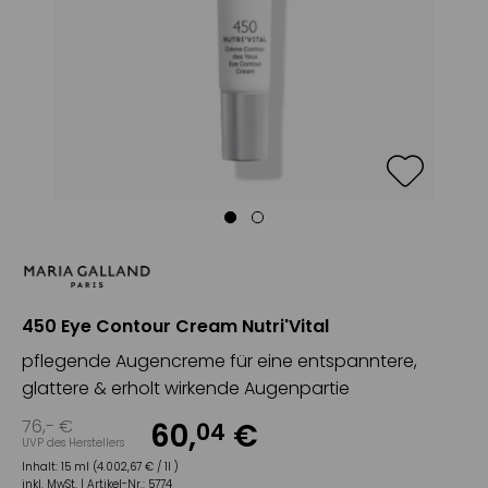
450 Eye Contour Cream Nutri'Vital
pflegende Augencreme für eine entspanntere,
glattere & erholt wirkende Augenpartie
76
,-
€
60
,
€
04
UVP des Herstellers
Inhalt:
15 ml (4.002,67 € / 1l )
inkl. MwSt. |
Artikel-Nr.:
5774