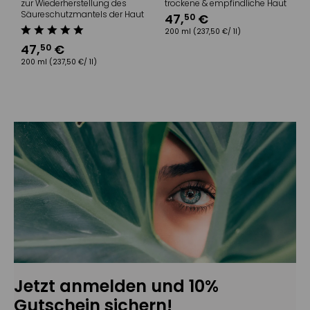
zur Wiederherstellung des
trockene & empfindliche Haut
Säureschutzmantels der Haut
47
,
€
50
200 ml
(237,50 €/ 1l)
47
,
€
50
200 ml
(237,50 €/ 1l)
Jetzt anmelden und 10%
Gutschein sichern!