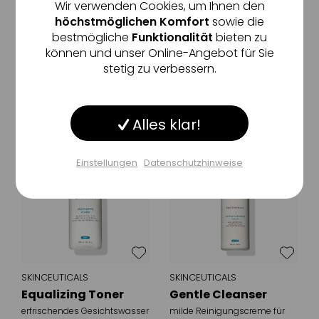
Wir verwenden Cookies, um Ihnen den
Cleanser
beruhigender
höchstmöglichen Komfort
sowie die
Reinigungsschaum zur
effektives Reinigungsgel für
bestmögliche
Funktionalität
bieten zu
Minderung von Unreinheiten
Inaktiv
Tracking
ein angenehmes Hautgefühl
47
,
€
können und unser Online-Angebot für Sie
50
47
,
€
50
stetig zu verbessern.
150 ml
(316,67 €/ 1l)
150 ml
(316,67 €/ 1l)
Inaktiv
Service
Alles klar!
Inaktiv
Sonstige
Einstellungen
Datenschutzhinweise
Einstellungen speichern
SKINCEUTICALS
SKINCEUTICALS
Equalizing Toner
Gentle Cleanser
erfrischendes Gesichtswasser
milde Reinigungscreme für