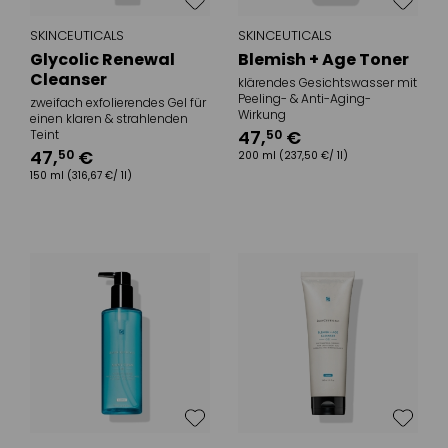
SKINCEUTICALS
SKINCEUTICALS
Glycolic Renewal
Blemish + Age Toner
Cleanser
klärendes Gesichtswasser mit
Peeling- & Anti-Aging-
zweifach exfolierendes Gel für
Wirkung
einen klaren & strahlenden
47
,
€
50
Teint
47
,
€
50
200 ml
(237,50 €/ 1l)
150 ml
(316,67 €/ 1l)