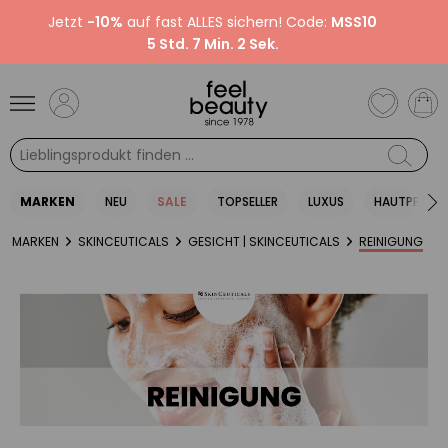
Jetzt
-10%
auf fast ALLES sichern! Code:
MSS10
5 Std. 7 Min. 2 Sek.
MARKEN
NEU
SALE
TOPSELLER
LUXUS
HAUTPFLEGE
MARKEN
SKINCEUTICALS
GESICHT | SKINCEUTICALS
REINIGUNG