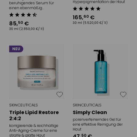
Hyperpigmentation der Haut
beruhigendes Serum für
einen ebenmäßig
strahlenden Teint
165
,
€
60
85
,
€
50
30 ml
(5.520,00 €/ 1l)
30 ml
(2.850,00 €/ 1l)
NEU
SKINCEUTICALS
SKINCEUTICALS
Triple Lipid Restore
Simply Clean
2:4:2
porenverfeinerndes Gel für
eine effektive Reinigung der
korrigierende & reichhaltige
Haut
Anti-Aging-Creme für eine
47
,
€
50
straffe & glatte Haut