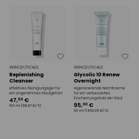
SKINCEUTICALS
SKINCEUTICALS
Replenishing
Glycolic 10 Renew
Cleanser
Overnight
effektives Reinigungsgel für
regenerierende Nachtcreme
ein angenehmes Hautgefühl
für ein verbessertes
Erscheinungsbild der Haut
47
,
€
50
95
,
€
00
150 ml
(316,67 €/ 1l)
50 ml
(1.900,00 €/ 1l)