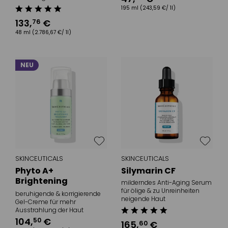
195 ml
(243,59 €/ 1l)
133
,
€
76
48 ml
(2.786,67 €/ 1l)
NEU
SKINCEUTICALS
SKINCEUTICALS
Phyto A+
Silymarin CF
Brightening
milderndes Anti-Aging Serum
Treatment
für ölige & zu Unreinheiten
beruhigende & korrigierende
neigende Haut
Gel-Creme für mehr
Ausstrahlung der Haut
104
,
€
50
165
,
€
60