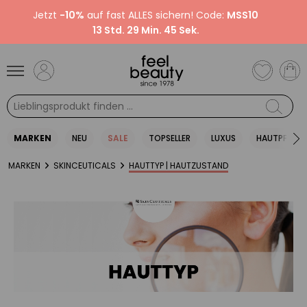
Jetzt
-10%
auf fast ALLES sichern! Code:
MSS10
13 Std. 29 Min. 44 Sek.
MARKEN
NEU
SALE
TOPSELLER
LUXUS
HAUTPFLEGE
MARKEN
SKINCEUTICALS
HAUTTYP | HAUTZUSTAND