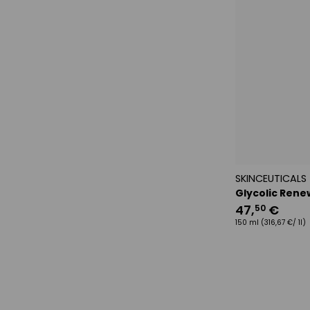
SKINCEUTICALS
Glycolic Rene
47
,
€
50
150 ml
(316,67 €/ 1l)