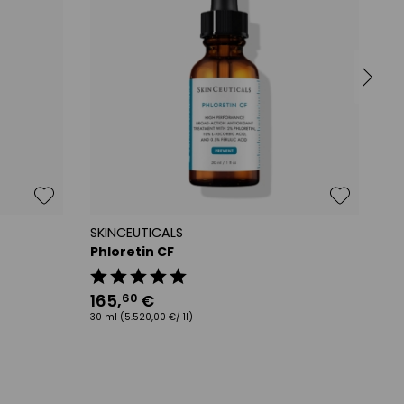
SKINCEUTICALS
SK
Phloretin CF
Hy
165
,
€
81
60
30 ml
(5.520,00 €/ 1l)
30 