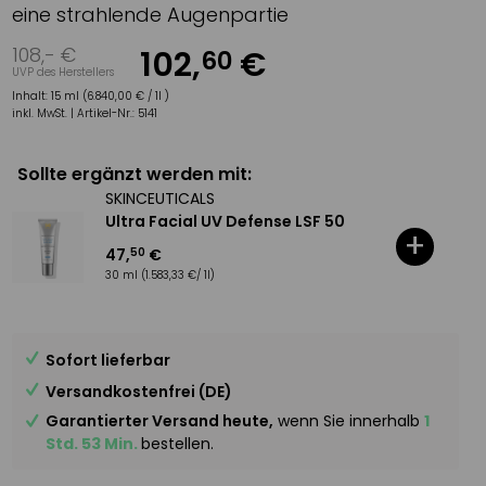
eine strahlende Augenpartie
108
,-
€
102
,
€
60
UVP des Herstellers
Inhalt:
15 ml (6.840,00 € / 1l )
inkl. MwSt. |
Artikel-Nr.:
5141
Sollte ergänzt werden mit:
SKINCEUTICALS
Ultra Facial UV Defense LSF 50
+
47
,
€
50
30 ml
(1.583,33 €/ 1l)
Sofort lieferbar
Versandkostenfrei (DE)
Garantierter Versand heute,
wenn Sie innerhalb
1
Std. 53 Min.
bestellen.