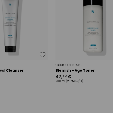
SKINCEUTICALS
wal Cleanser
Blemish + Age Toner
47
,
€
50
200 ml
(237,50 €/ 1l)