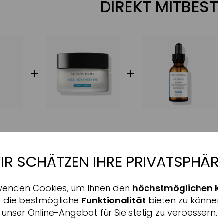
DIREKT MITBEST
IR SCHÄTZEN IHRE PRIVATSPHÄR
Aktiv
nale
ALLE INFORMATIONEN 
wenden Cookies, um Ihnen den
höchstmöglichen 
Inaktiv
ing
e die bestmögliche
Funktionalität
bieten zu könne
ls AOX+ Eye Gel
unser Online-Angebot für Sie stetig zu verbessern.