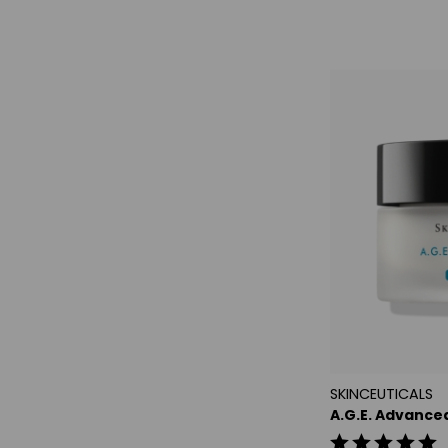
wirkt Schwel
verleiht der 
schützt vor 
neutralisiert 
SKINCEUTICALS
A.G.E. Advance