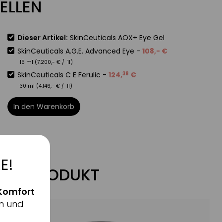
ELLEN
Dieser Artikel:
SkinCeuticals AOX+ Eye Gel
SkinCeuticals A.G.E. Advanced Eye
-
108
,-
€
15 ml (
7.200
,-
€
/ 1l)
SkinCeuticals C E Ferulic
-
124
,
€
38
30 ml (
4.146
,-
€
/ 1l)
In den Warenkorb
E!
ZUM PRODUKT
Komfort
n und