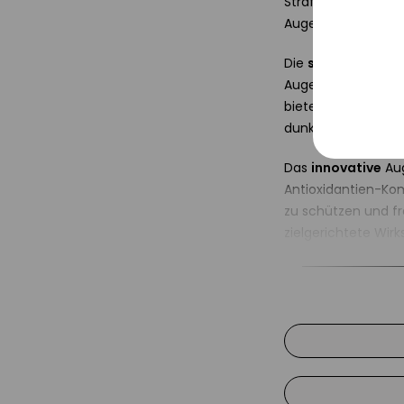
Straffendes und sc
Tracki
Augenpartie.
Service
Die
straffende
Aug
Augenpartie fortsc
bietet, während
Sc
Sonsti
dunkle Augenschat
Das
innovative
Aug
Antioxidantien-Kom
zu schützen und fr
zielgerichtete Wir
gleichzeitig lichtb
L-Ascorbinsäure (
oxidativem Stress,
Ferulasäure
– neut
Stabilität von Vita
Phloretin
– neutral
mildert Hautverfä