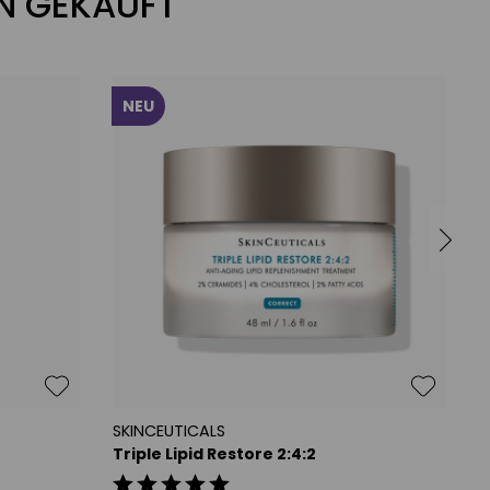
N GEKAUFT
NEU
SKINCEUTICALS
S
Triple Lipid Restore 2:4:2
H