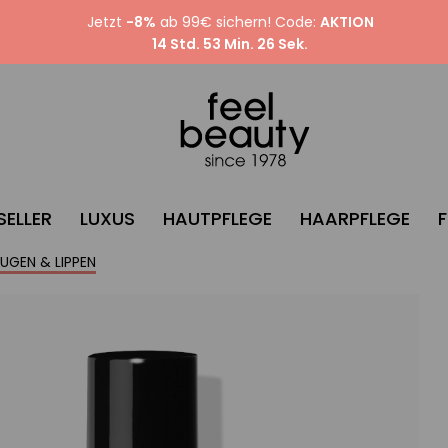
Jetzt
-8%
ab 99€ sichern! Code:
AKTION
14 Std. 53 Min. 25 Sek.
SELLER
LUXUS
HAUTPFLEGE
HAARPFLEGE
UGEN & LIPPEN