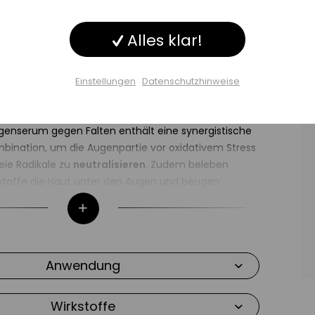
Inaktiv
hützendes Gel mit Koffein für eine strahlende
ng
Alles klar!
Inaktiv
enpflege besitzt eine leichte Geltextur, die der
hrittlichen
Schutz
vor negativen Umwelteinflüssen
Einstellungen
Datenschutzhinweise
hwellungen
, sichtbare Zeichen von Müdigkeit sowie
Inaktiv
ge
ten gemildert werden.
enserum gegen Falten enthält eine synergistische
Einstellungen speichern
bination, um die Augenpartie vor oxidativem Stress
eie Radikale zu
neutralisieren
. Zudem beleben
kstoffe die Haut unter den Augen und beugen
edingter Hautalterung vor.
Vitamin C)
– neutralisiert freie Radikale, schützt vor
 bietet einen sichtbaren Anti-Aging-Effekt
ralisiert freie Radikale, verstärkt die Wirkung &
Anwendung
min C
isiert freie Radikale, beschleunigt die Zellerneuerung,
Wirkstoffe
rbungen sowie Pigmentflecken