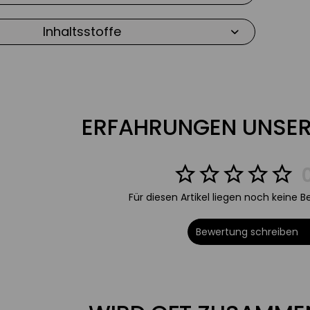
– mildert Schwellungen
Inhaltsstoffe
änensäcken entgegen
es SkinCeuticals AOX+ Eye Gel
ach der Reinigung einen Pumpstoß auf die
rtie auftragen und sanft einklopfen.
ERFAHRUNGEN UNSER
und schützendes Gel mit Koffein für
nde Augenpartie
Anzeichen der Hautalterung vor
Für diesen Artikel liegen noch keine 
ensäcke & dunkle Augenschatten
Bewertung schreiben
hen von Müdigkeit entgegen
 frischeres & strahlenderes Aussehen