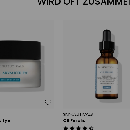
WIRD OFT ZUSAMME
lungen im Augenbereich entgegen
Haut mehr Feuchtigkeit
negativen Umwelteinflüssen
freie Radikale
SKINCEUTICALS
d Eye
C E Ferulic