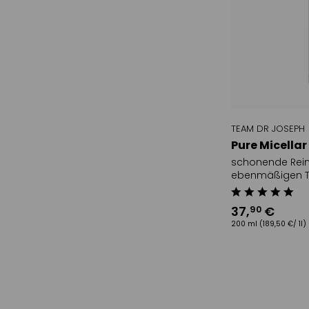
TEAM DR JOSEPH
Pure Micella
schonende Reini
ebenmäßigen T
37
,
€
90
200 ml
(189,50 €/ 1l)