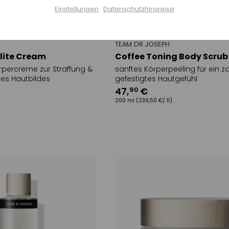
Einstellungen
Datenschutzhinweise
Inaktiv
ge
TEAM DR JOSEPH
Einstellungen speichern
ulite Cream
Coffee Toning Body Scrub
rpercreme zur Straffung &
sanftes Körperpeeling für ein z
es Hautbildes
gefestigtes Hautgefühl
47
,
€
90
200 ml
(239,50 €/ 1l)