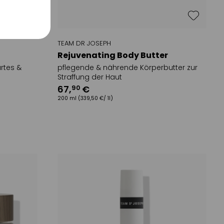
TEAM DR JOSEPH
Rejuvenating Body Butter
artes &
pflegende & nährende Körperbutter zur
Straffung der Haut
67
,
€
90
200 ml
(339,50 €/ 1l)