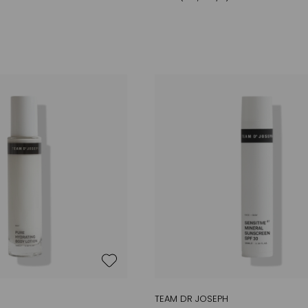
Brust
Duschen / Baden
Körperpeeling
Körperlotion / Gel
Körpercreme
Körperöl / Schaum
Düfte
Deodorant
Handcreme
Sonnencreme
SPF 25 / 30
SPF 40 / 50
Nagelpflege / Härter
Geräte + Produkte /
Pinsel
Angebote und Sets
vegane Hautpflege
TEAM DR JOSEPH
Naturkosmetik