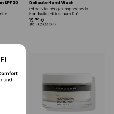
en SPF 30
Delicate Hand Wash
milde & feuchtigkeitsspendende
nter
Handseife mit frischem Duft
19
,
€
90
250 ml
(79,60 €/ 1l)
E!
Komfort
n und