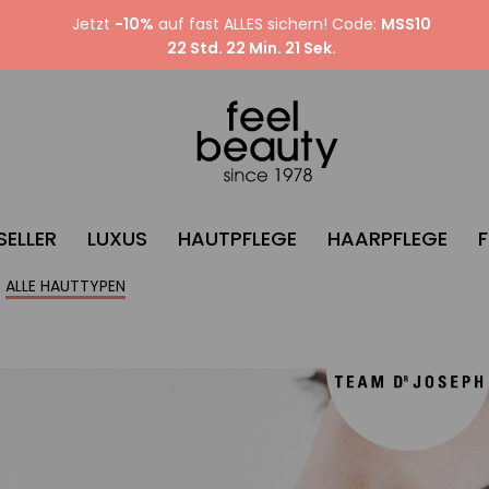
Jetzt
-10%
auf fast ALLES sichern! Code:
MSS10
22 Std. 22 Min. 19 Sek.
SELLER
LUXUS
HAUTPFLEGE
HAARPFLEGE
ALLE HAUTTYPEN