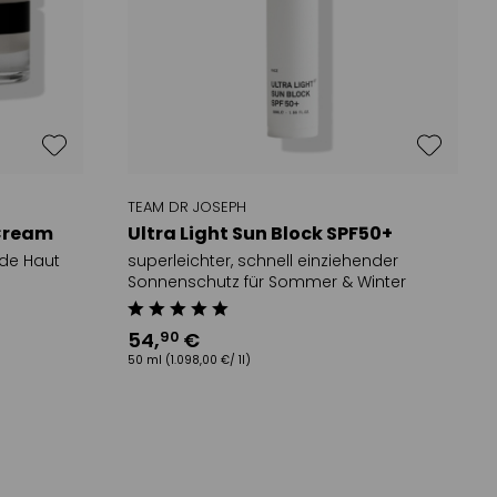
TEAM DR JOSEPH
 Cream
Ultra Light Sun Block SPF50+
ede Haut
superleichter, schnell einziehender
Sonnenschutz für Sommer & Winter
54
,
€
90
50 ml
(1.098,00 €/ 1l)