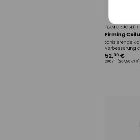
Sonsti
TEAM DR JOSEPH
Firming Cell
tonisierende Kö
Verbesserung d
52
,
€
90
200 ml
(264,50 €/ 1l)