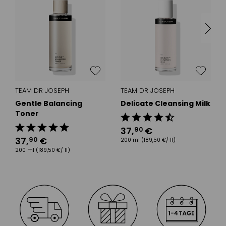
TEAM DR JOSEPH
TEAM DR JOSEPH
Gentle Balancing
Delicate Cleansing Milk
Toner
37
,
€
90
37
,
€
90
200 ml
(189,50 €/ 1l)
200 ml
(189,50 €/ 1l)