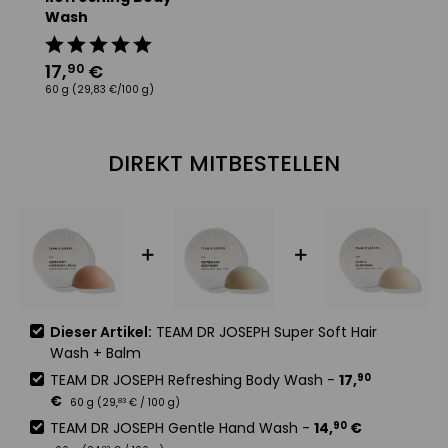
Wash
17
,
€
90
60 g
(29,83 €/100 g)
DIREKT MITBESTELLEN
Dieser Artikel:
TEAM DR JOSEPH Super Soft Hair
Wash + Balm
TEAM DR JOSEPH Refreshing Body Wash
-
17
,
90
€
60 g (
29
,
€
/ 100 g)
83
TEAM DR JOSEPH Gentle Hand Wash
-
14
,
€
90