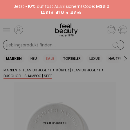
Jetzt
-10%
auf fast ALLES sichern! Code:
MSS10
14 Std. 41 Min. 4 Sek.
MARKEN
NEU
SALE
TOPSELLER
LUXUS
HAUTPFLEGE
MARKEN
TEAM DR JOSEPH
KÖRPER | TEAM DR JOSEPH
DUSCHGEL | SHAMPOO | SEIFE