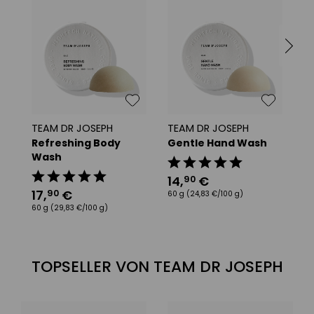
reich an wertvollen Pflanzenölen
verleiht neue Strahlkraft & Fülle
rein natürliche Inhaltsstoffe
TEAM DR JOSEPH
TEAM DR JOSEPH
T
Refreshing Body
Gentle Hand Wash
D
Wash
Mi
14
,
€
90
17
,
€
3
90
60 g
(24,83 €/100 g)
60 g
(29,83 €/100 g)
20
TOPSELLER VON TEAM DR JOSEPH