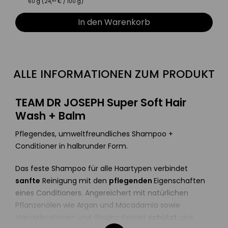
60 g (
24
,
€
/ 100 g)
83
In den Warenkorb
ALLE INFORMATIONEN ZUM PRODUKT
TEAM DR JOSEPH Super Soft Hair
Wash + Balm
Pflegendes, umweltfreundliches Shampoo +
Conditioner in halbrunder Form.
Das feste Shampoo für alle Haartypen verbindet
sanfte
Reinigung mit den
pflegenden
Eigenschaften
eines Conditioners. Angereichert mit natürlichen
Pflanzenölen wie Argan und Macadamia sowie
Mandelproteinen und Gingko-Extrakt
schützt
und