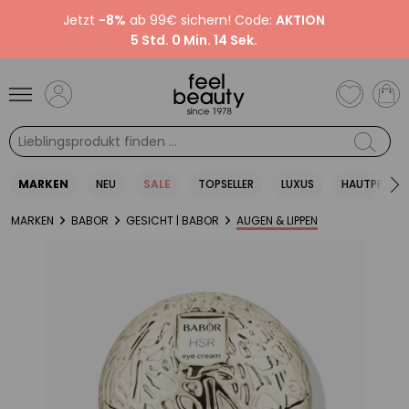
Jetzt
-8%
ab 99€ sichern! Code:
AKTION
5 Std. 0 Min. 14 Sek.
MARKEN
NEU
SALE
TOPSELLER
LUXUS
HAUTPFLEGE
MARKEN
BABOR
GESICHT | BABOR
AUGEN & LIPPEN