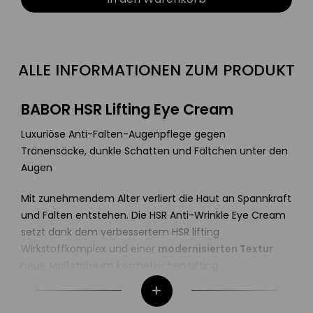
ALLE INFORMATIONEN ZUM PRODUKT
BABOR HSR Lifting Eye Cream
Luxuriöse Anti-Falten-Augenpflege gegen
Tränensäcke, dunkle Schatten und Fältchen unter den
Augen
Mit zunehmendem Alter verliert die Haut an Spannkraft
und Falten entstehen. Die HSR Anti-Wrinkle Eye Cream
setzt dank dem verbessertem HSR lifting
Wirkstoffkomplex und einer
modernisierten Textur
neue Maßstäbe im kosmetischen Lifting.
Sechs Hochleistungsinhaltsstoffe wirken effektiv gegen
alle Faltenarten und gegen die Ursachen der