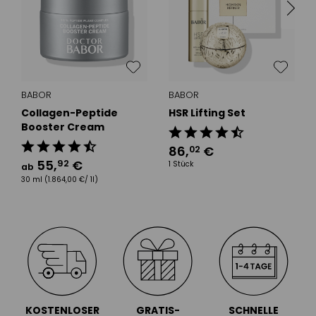
BABOR
BABOR
Collagen-Peptide
HSR Lifting Set
Booster Cream
86
,
€
02
55
,
€
92
1 Stück
ab
30 ml
(1.864,00 €/ 1l)
KOSTENLOSER
GRATIS-
SCHNELLE