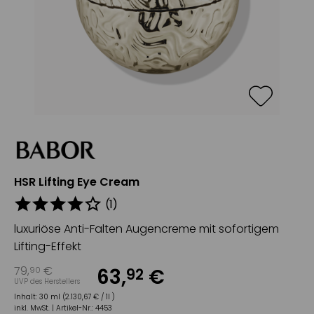
HSR Lifting Eye Cream
(
1
)
luxuriöse Anti-Falten Augencreme mit sofortigem
Lifting-Effekt
79
,
€
63
,
€
90
92
UVP des Herstellers
Inhalt:
30 ml (2.130,67 € / 1l )
inkl. MwSt. |
Artikel-Nr.:
4453