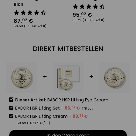
Rich
D
95
,
€
92
87
,
€
8
92
30 ml
(3.197,33 €/ 1l)
50 ml
(1.758,40 €/ 1l)
50
DIREKT MITBESTELLEN
Dieser Artikel:
BABOR HSR Lifting Eye Cream
BABOR HSR Lifting Set
-
86
,
€
02
1 Stück
BABOR HSR Lifting Cream
-
83
,
€
92
50 ml (
1.678
,
€
/ 1l)
40
In den Warenkorb