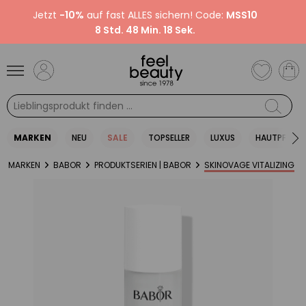
Jetzt
-10%
auf fast ALLES sichern! Code:
MSS10
8 Std. 48 Min. 17 Sek.
MARKEN
NEU
SALE
TOPSELLER
LUXUS
HAUTPFLEGE
MARKEN
BABOR
PRODUKTSERIEN | BABOR
SKINOVAGE VITALIZING