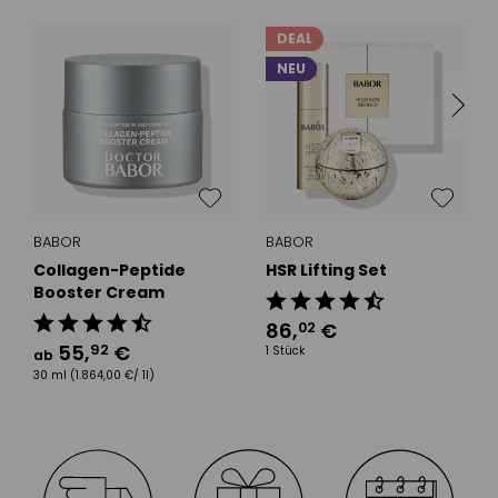
DEAL
NEU
BABOR
BABOR
Collagen-Peptide
HSR Lifting Set
Booster Cream
86
,
€
02
55
,
€
92
1 Stück
ab
30 ml
(1.864,00 €/ 1l)