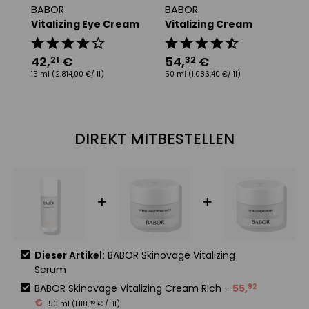
BABOR
BABOR
B
Vitalizing Eye Cream
Vitalizing Cream
S
C
42
,
€
54
,
€
21
32
5
15 ml
(2.814,00 €/ 1l)
50 ml
(1.086,40 €/ 1l)
50
DIREKT MITBESTELLEN
Dieser Artikel:
BABOR Skinovage Vitalizing
Serum
BABOR Skinovage Vitalizing Cream Rich
-
55
,
92
€
50 ml (
1.118
,
€
/ 1l)
40