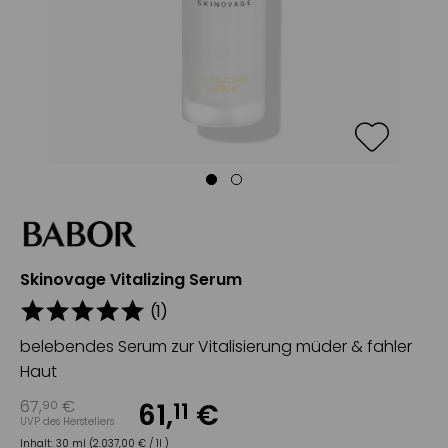
Skinovage Vitalizing Serum
(
1
)
belebendes Serum zur Vitalisierung müder & fahler
Haut
67
,
€
61
,
€
90
11
UVP des Herstellers
Inhalt:
30 ml (2.037,00 € / 1l )