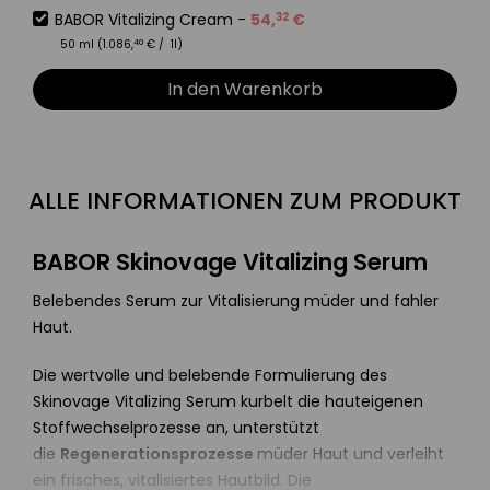
BABOR Vitalizing Cream
-
54
,
€
32
50 ml (
1.086
,
€
/ 1l)
40
In den Warenkorb
ALLE INFORMATIONEN ZUM PRODUKT
BABOR Skinovage Vitalizing Serum
Belebendes Serum zur Vitalisierung müder und fahler
Haut.
Die wertvolle und belebende Formulierung des
Skinovage Vitalizing Serum kurbelt die hauteigenen
Stoffwechselprozesse an, unterstützt
die
Regenerationsprozesse
müder Haut und verleiht
ein frisches, vitalisiertes Hautbild. Die