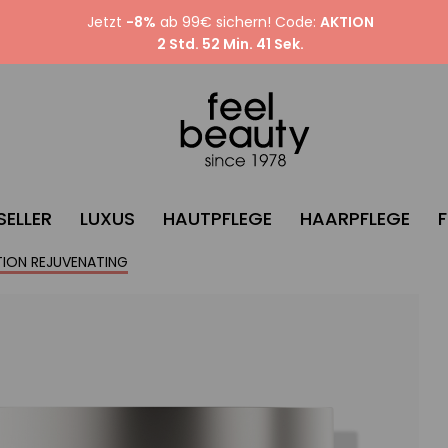
Jetzt
-8%
ab 99€ sichern! Code:
AKTION
2 Std. 52 Min. 40 Sek.
SELLER
LUXUS
HAUTPFLEGE
HAARPFLEGE
ION REJUVENATING