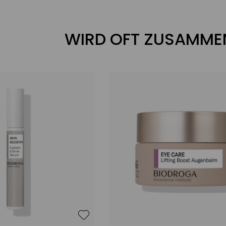
sierend
s Hautbild mit neuer Strahlkraft
WIRD OFT ZUSAMME