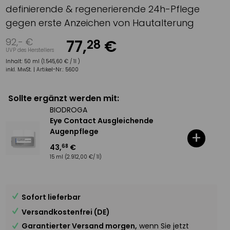
definierende & regenerierende 24h-Pflege
gegen erste Anzeichen von Hautalterung
92
,-
€
77
,
€
28
UVP des Herstellers
Inhalt:
50 ml (1.545,60 € / 1l )
inkl. MwSt. |
Artikel-Nr.:
5600
Sollte ergänzt werden mit:
BIODROGA
Eye Contact Ausgleichende
Augenpflege
+
43
,
€
68
15 ml
(2.912,00 €/ 1l)
Sofort lieferbar
Versandkostenfrei (DE)
Garantierter Versand morgen,
wenn Sie jetzt