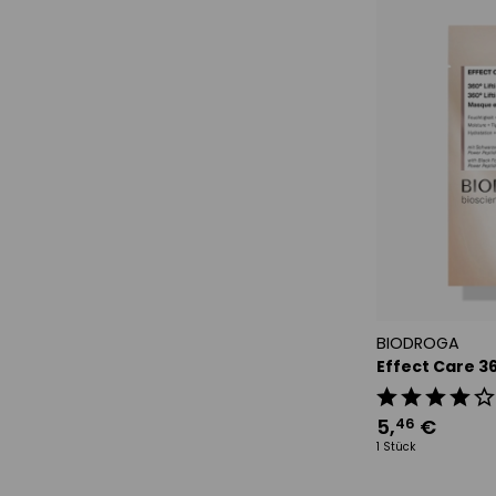
BIODROGA
Effect Care 3
5
,
€
46
1 Stück