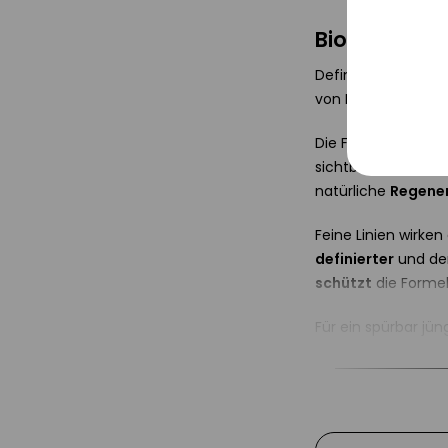
Tracki
Biodroga Mul
Service
Definierende und 
von Hautalterung.
Sonsti
Die Formel mit ho
sichtbare Anzeiche
natürliche
Regene
Feine Linien wirke
definierter
und der
schützt
die Formel
Für ein spürbar jün
Anwendung d
Rejuvenating
Täglich morgens un