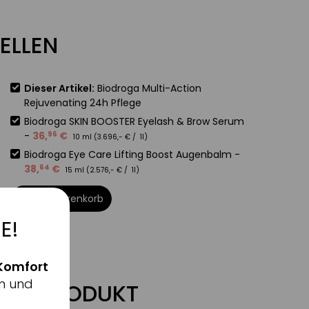
ELLEN
Dieser Artikel:
Biodroga Multi-Action
Rejuvenating 24h Pflege
Biodroga SKIN BOOSTER Eyelash & Brow Serum
-
36
,
€
96
10 ml (
3.696
,-
€
/ 1l)
Biodroga Eye Care Lifting Boost Augenbalm
-
38
,
€
64
15 ml (
2.576
,-
€
/ 1l)
In den Warenkorb
E!
Komfort
n und
ZUM PRODUKT