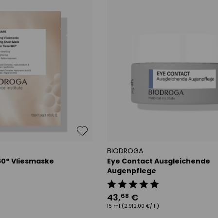
BIODROGA
60° Vliesmaske
Eye Contact Ausgleichende
Augenpflege
43
,
€
68
15 ml
(2.912,00 €/ 1l)