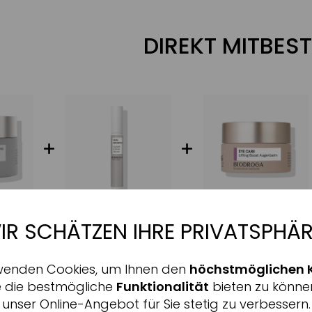
DIREKT MITBEST
IR SCHÄTZEN IHRE PRIVATSPHÄR
Aktiv
nale
wenden Cookies, um Ihnen den
höchstmöglichen 
Inaktiv
ing
e die bestmögliche
Funktionalität
bieten zu könne
ALLE INFORMATIONEN 
unser Online-Angebot für Sie stetig zu verbessern.