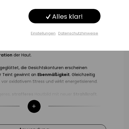
Inaktiv
ng
ti-Action Rejuvenating 24h Pflege
Alles klar!
Inaktiv
regenerierende 24h-Pflege gegen erste Anzeichen
Einstellungen
Datenschutzhinweise
Inaktiv
ge
chmodernen Inhaltsstoffen bekämpft gezielt
n der vorzeitigen Hautalterung und unterstützt die
Einstellungen speichern
ration
der Haut.
n geglättet, die Gesichtskonturen erscheinen
 Teint gewinnt an
Ebenmäßigkeit
. Gleichzeitig
 vor oxidativem Stress und wirkt energetisierend.
geres,
strafferes
Hautbild mit neuer
Strahlkraft
.
er Biodroga Multi-Action
 24h Pflege
d / oder abends nach der Reinigung auf Gesicht,