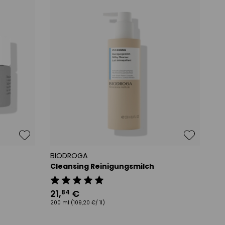
BIODROGA
Cleansing Reinigungsmilch
21
,
€
84
200 ml
(109,20 €/ 1l)