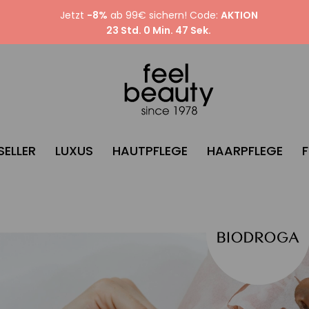
Jetzt
-8%
ab 99€ sichern! Code:
AKTION
23 Std. 0 Min. 46 Sek.
SELLER
LUXUS
HAUTPFLEGE
HAARPFLEGE