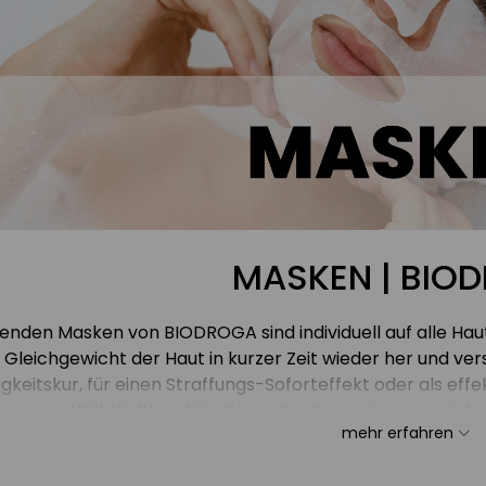
MASKEN | BIO
enden Masken von BIODROGA sind individuell auf alle Hau
 Gleichgewicht der Haut in kurzer Zeit wieder her und vers
gkeitskur, für einen Straffungs-Soforteffekt oder als effek
Wirkstoffkombinationen zaubern einen gesunden u
mehr erfahren