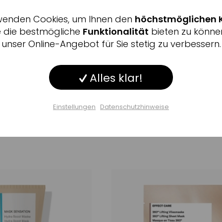
wenden Cookies, um Ihnen den
höchstmöglichen 
Inaktiv
ing
e die bestmögliche
Funktionalität
bieten zu könne
unser Online-Angebot für Sie stetig zu verbessern.
Inaktiv
ng
BIODROGA
mance Cleansing
Mask Performance Calmi
Alles klar!
Inaktiv
Maske
einernde Maske für
sanfte & ausgleichende Maske 
sensible, empfindliche Haut
Einstellungen
Datenschutzhinweise
Inaktiv
ge
38
,
€
64
50 ml
(772,80 €/ 1l)
Einstellungen speichern