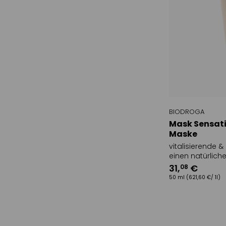
BIODROGA
Mask Sensat
Maske
vitalisierende 
einen natürlich
31
,
€
08
50 ml
(621,60 €/ 1l)