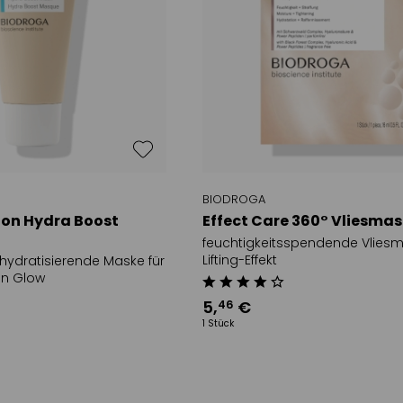
BIODROGA
ion Hydra Boost
Effect Care 360° Vliesma
feuchtigkeitsspendende Vlies
Lifting-Effekt
& hydratisierende Maske für
en Glow
5
,
€
46
1 Stück