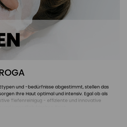
DROGA
ttypen und -bedürfnisse abgestimmt, stellen das
orgen Ihre Haut optimal und intensiv. Egal ob als
tive Tiefenreinigug - effiziente und innovative
nd jugendlich frischen Teint.