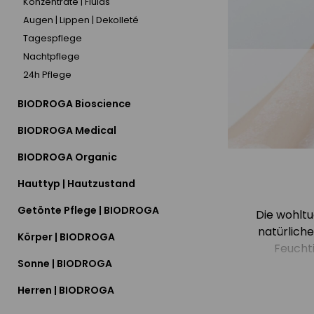
Konzentrate | Fluids
Augen | Lippen | Dekolleté
Tagespflege
Nachtpflege
24h Pflege
BIODROGA Bioscience
BIODROGA Medical
BIODROGA Organic
Hauttyp | Hautzustand
Getönte Pflege | BIODROGA
Die wohltu
natürliche
Körper | BIODROGA
Feuchti
Sonne | BIODROGA
Herren | BIODROGA