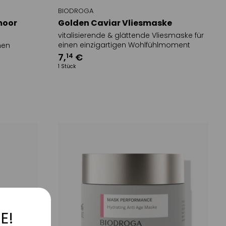
BIODROGA
moor
Golden Caviar Vliesmaske
vitalisierende & glättende Vliesmaske für
einen einzigartigen Wohlfühlmoment
nen
7
,
€
14
1 Stück
E!