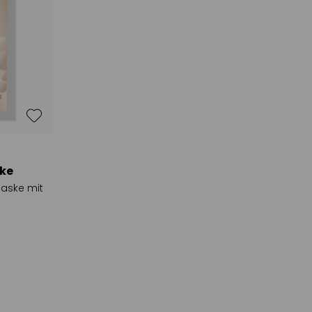
ske
maske mit