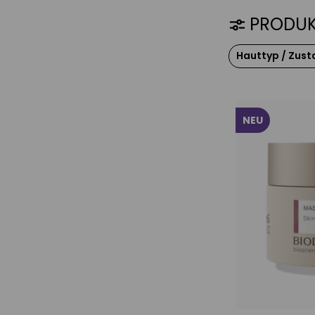
PRODUK
Hauttyp / Zust
fett / ölig
normale bis
Mischhaut
NEU
unrein / Ak
trocken
feuchtigke
Anti-Age / l
festigen
jede Haut
empfindlich /
anspruchsv
porenverfe
Pflege