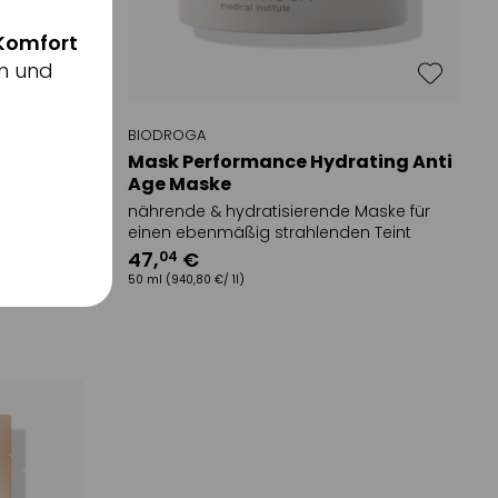
Komfort
n und
BIODROGA
ng
Mask Performance Hydrating Anti
Age Maske
für
nährende & hydratisierende Maske für
einen ebenmäßig strahlenden Teint
47
,
€
04
50 ml
(940,80 €/ 1l)