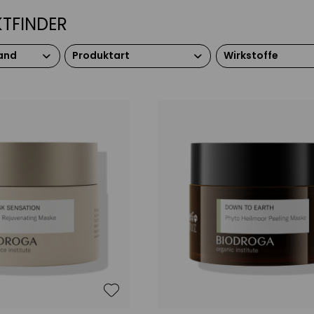
TFINDER
and
Produktart
Wirkstoffe
Gesichtspeeling
Peptide
Gesichtsmaske
Reisegrößen /
ne
Reisesets
itsarm
iften /
regenerationsbedürftig
 irritiert
oll / müde
inernde