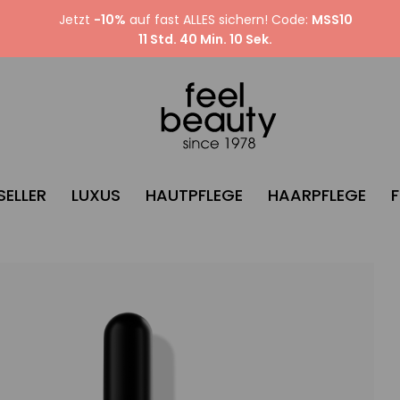
Jetzt
-10%
auf fast ALLES sichern! Code:
MSS10
11 Std. 40 Min. 9 Sek.
SELLER
LUXUS
HAUTPFLEGE
HAARPFLEGE