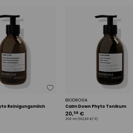
BIODROGA
hyto Reinigungsmilch
Calm Down Phyto Tonikum
20
,
€
58
)
200 ml
(102,90 €/ 1l)