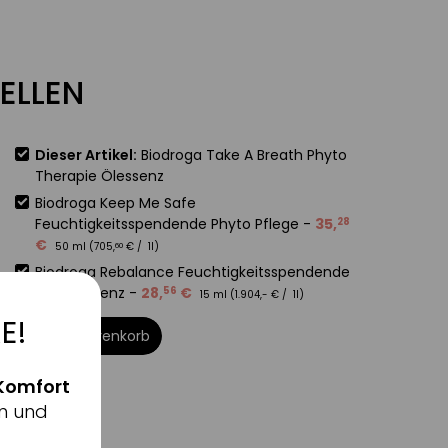
ELLEN
Dieser Artikel:
Biodroga Take A Breath Phyto
Therapie Ölessenz
Biodroga Keep Me Safe
Feuchtigkeitsspendende Phyto Pflege
-
35
,
28
€
50 ml (
705
,
€
/ 1l)
60
Biodroga Rebalance Feuchtigkeitsspendende
Phyto Essenz
-
28
,
€
56
15 ml (
1.904
,-
€
/ 1l)
E!
In den Warenkorb
Komfort
n und