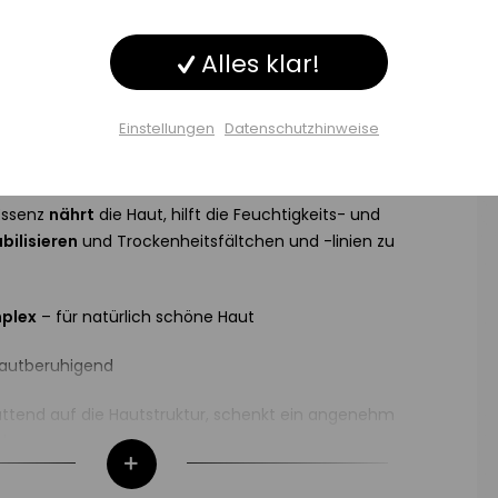
Inaktiv
ng
ALLE INFORMATIONEN 
Alles klar!
Inaktiv
ke A Breath Phyto Therapie
Einstellungen
Datenschutzhinweise
Inaktiv
ge
to-Öl zur Regeneration und Vitalisierung der Haut.
Einstellungen speichern
 Essenz
nährt
die Haut, hilft die Feuchtigkeits- und
bilisieren
und Trockenheitsfältchen und -linien zu
plex
– für natürlich schöne Haut
hautberuhigend
lättend auf die Hautstruktur, schenkt ein angenehm
l
er Biodroga Take A Breath Phyto