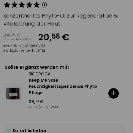
(
1
)
konzentriertes Phyto-Öl zur Regeneration &
Vitalisierung der Haut
24
,
€
20
,
€
58
50
UVP des Herstellers
Inhalt:
15 ml (1.372,00 € / 1l )
inkl. MwSt. |
Artikel-Nr.:
5492
Sollte ergänzt werden mit:
BIODROGA
Keep Me Safe
Feuchtigkeitsspendende Phyto
+
Pflege
35
,
€
28
50 ml
(705,60 €/ 1l)
Sofort lieferbar