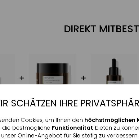
DIREKT MITBEST
IR SCHÄTZEN IHRE PRIVATSPHÄR
Aktiv
nale
wenden Cookies, um Ihnen den
höchstmöglichen 
Inaktiv
ing
e die bestmögliche
Funktionalität
bieten zu könne
unser Online-Angebot für Sie stetig zu verbessern.