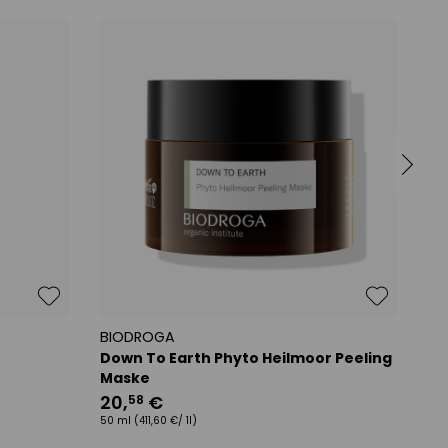
BIODROGA
BI
Down To Earth Phyto Heilmoor Peeling
Ke
Maske
Fe
20
,
€
3
58
50 ml
(411,60 €/ 1l)
50