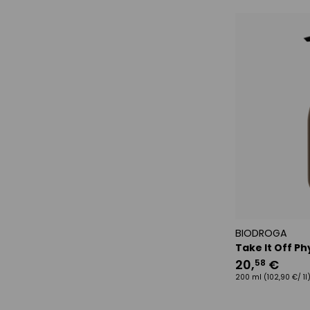
BIODROGA
Take It Off P
20
,
€
58
200 ml
(102,90 €/ 1l