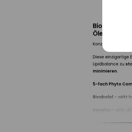
Tracki
Service
Biodroga Ta
Ölessenz
Sonsti
Konzentriertes Phy
Diese einzigartige
Lipidbalance zu
sta
minimieren
.
5-fach Phyto Com
Bisabolol
– wirkt 
Squalan
– wirkt g
weiches Hautgefüh
Anwendung d