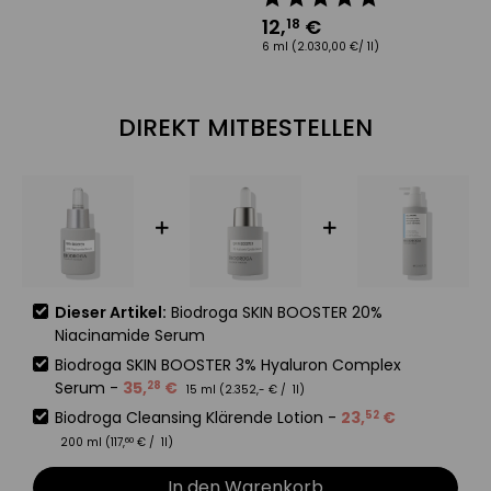
1
12
,
€
18
50
6 ml
(2.030,00 €/ 1l)
DIREKT MITBESTELLEN
Dieser Artikel:
Biodroga SKIN BOOSTER 20%
Niacinamide Serum
Biodroga SKIN BOOSTER 3% Hyaluron Complex
Serum
-
35
,
€
28
15 ml (
2.352
,-
€
/ 1l)
Biodroga Cleansing Klärende Lotion
-
23
,
€
52
200 ml (
117
,
€
/ 1l)
60
In den Warenkorb