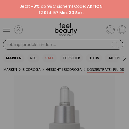
Jetzt
-8%
ab 99€ sichern! Code:
AKTION
12 Std. 57 Min. 30 Sek.
MARKEN
NEU
SALE
TOPSELLER
LUXUS
HAUTPFLEGE
MARKEN
BIODROGA
GESICHT | BIODROGA
KONZENTRATE | FLUIDS