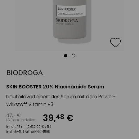
SKIN BOOSTER 20% Niacinamide Serum
hautbildverfeinerndes Serum mit dem Power-
Wirkstoff Vitamin B3
47
,-
€
39
,
€
48
UVP des Herstellers
Inhalt:
15 ml (2.632,00 € / 1l )
inkl. MwSt. |
Artikel-Nr.:
4598