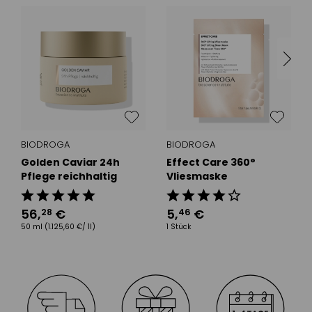
BIODROGA
BIODROGA
Golden Caviar 24h
Effect Care 360°
Pflege reichhaltig
Vliesmaske
56
,
€
5
,
€
28
46
50 ml
(1.125,60 €/ 1l)
1 Stück