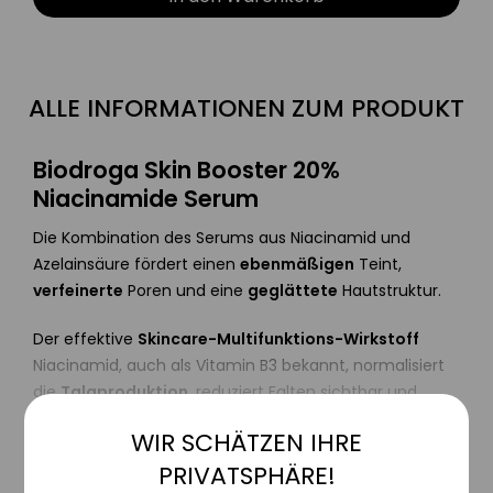
ALLE INFORMATIONEN ZUM PRODUKT
Biodroga Skin Booster 20%
Niacinamide Serum
Die Kombination des Serums aus Niacinamid und
Azelainsäure fördert einen
ebenmäßigen
Teint,
verfeinerte
Poren und eine
geglättete
Hautstruktur.
Der effektive
Skincare-Multifunktions-Wirkstoff
Niacinamid, auch als Vitamin B3 bekannt, normalisiert
die
Talgproduktion
, reduziert Falten sichtbar und
fördert die
Hautelastizität
. Darüber hinaus unterstützt
WIR SCHÄTZEN IHRE
Aktiv
Funktionale
das Viamin die Stabilisierung der Hautbarriere und
PRIVATSPHÄRE!
schützt so die Haut vor dem
Austrocknen
.