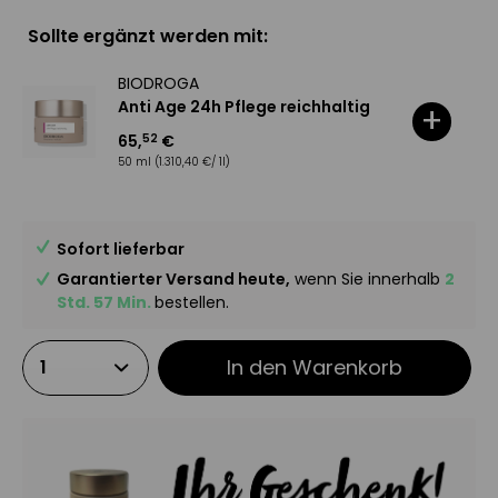
Sollte ergänzt werden mit:
BIODROGA
Anti Age 24h Pflege reichhaltig
+
65
,
€
52
50 ml
(1.310,40 €/ 1l)
Sofort lieferbar
Garantierter Versand heute,
wenn Sie innerhalb
2
Std. 57 Min.
bestellen.
In den
Warenkorb