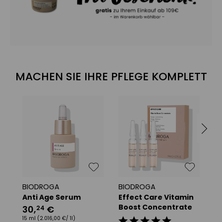
MACHEN SIE IHRE PFLEGE KOMPLETT
BIODROGA
BIODROGA
B
Anti Age Serum
Effect Care Vitamin
S
Boost Concentrate
30
,
€
24
15 ml
(2.016,00 €/ 1l)