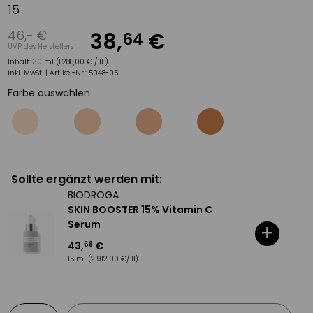
15
46
,-
€
38
,
€
64
UVP des Herstellers
Inhalt:
30 ml (1.288,00 € / 1l )
inkl. MwSt. |
Artikel-Nr.:
5048-05
Farbe auswählen
Sollte ergänzt werden mit:
BIODROGA
SKIN BOOSTER 15% Vitamin C
Serum
+
43
,
€
68
15 ml
(2.912,00 €/ 1l)