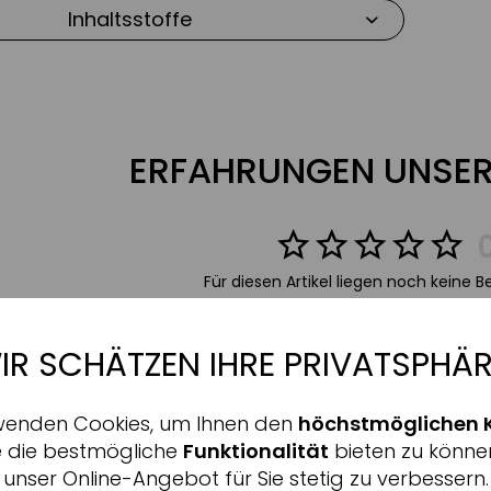
Inhaltsstoffe
nmäßige, mattierten & verfeinerten Teint
 feuchtigkeitsspendende Formulierung
ckkraft
ERFAHRUNGEN UNSER
en
en ausgeglichenen Hautton – auch bei zu
Für diesen Artikel liegen noch keine 
gender Haut
Bewertung schreiben
IR SCHÄTZEN IHRE PRIVATSPHÄR
UVA & UVB Strahlen
Aktiv
nale
derstandkraft der Haut
wenden Cookies, um Ihnen den
höchstmöglichen 
Inaktiv
ing
e die bestmögliche
Funktionalität
bieten zu könne
WIRD OFT ZUSAMME
Haut neue Energie
unser Online-Angebot für Sie stetig zu verbessern.