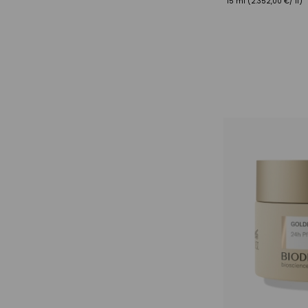
15 ml
(2.352,00 €/ 1l)