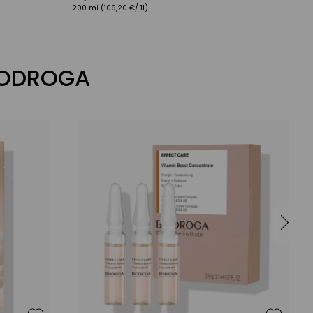
200 ml
(109,20 €/ 1l)
3
IODROGA