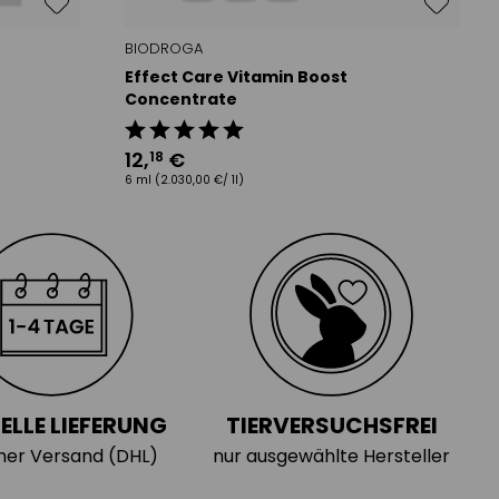
BIODROGA
Effect Care Vitamin Boost
Concentrate
12
,
€
18
6 ml
(2.030,00 €/ 1l)
ELLE LIEFERUNG
TIERVERSUCHSFREI
cher Versand (DHL)
nur ausgewählte Hersteller