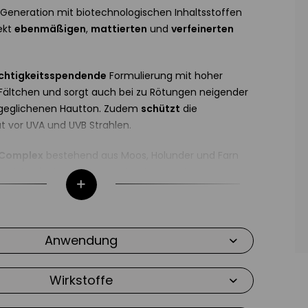
Generation mit biotechnologischen Inhaltsstoffen
ekt
ebenmäßigen
,
mattierten
und
verfeinerten
chtigkeitsspendende
Formulierung mit hoher
Fältchen und sorgt auch bei zu Rötungen neigender
sgeglichenen Hautton. Zudem
schützt
die
t vor UVA und UVB Strahlen.
 Complex
bestehend aus Moos, Holunder und Farn
andskraft
der Haut und schenkt
Energie
.
er Biodroga 360° Foundation
g gleichmäßig auf der Haut mit einem
Anwendung
den Fingern verteilen.
nd mattierende Foundation mit LSF
Wirkstoffe