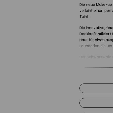
Die neue Make-up 
verleiht einen perf
Teint.
Die innovative,
feu
Deckkraft
mildert
Haut für einen au
Foundation die Hau
Der
Schwarzwald
stärkt die
Widerst
Anwendung d
Nach der Reinigun
Schwämmchen oder 
Innovative u
15