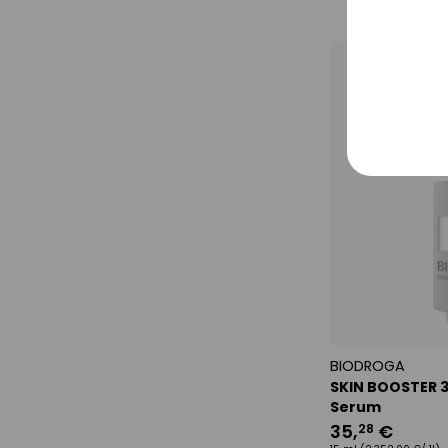
Tracki
Service
Sonsti
BIODROGA
SKIN BOOSTER 
Serum
35
,
€
28