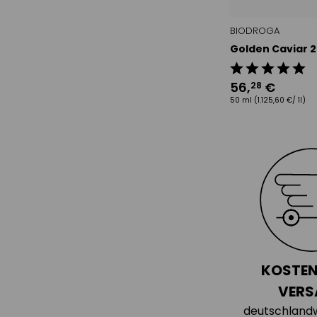
BIODROGA
Golden Caviar 2
56
,
€
28
50 ml
(1.125,60 €/ 1l)
KOSTEN
VERS
deutschland