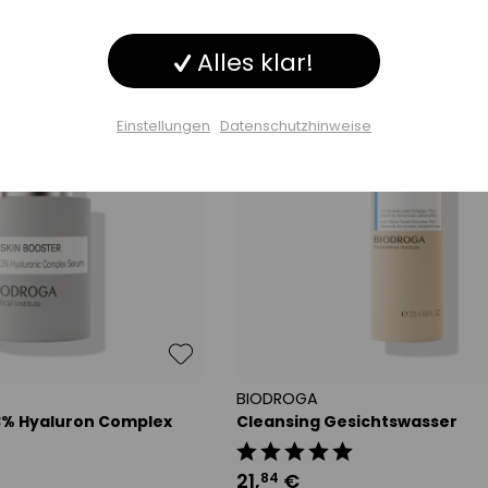
Inaktiv
ng
Alles klar!
Inaktiv
Einstellungen
Datenschutzhinweise
Inaktiv
ge
Einstellungen speichern
BIODROGA
3% Hyaluron Complex
Cleansing Gesichtswasser
21
,
€
84