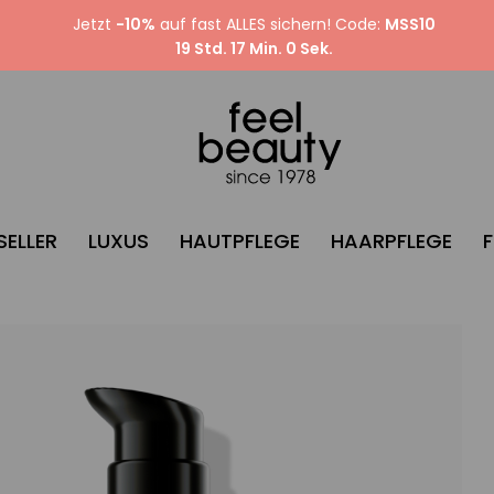
Jetzt
-10%
auf fast ALLES sichern! Code:
MSS10
19 Std. 16 Min. 59 Sek.
SELLER
LUXUS
HAUTPFLEGE
HAARPFLEGE