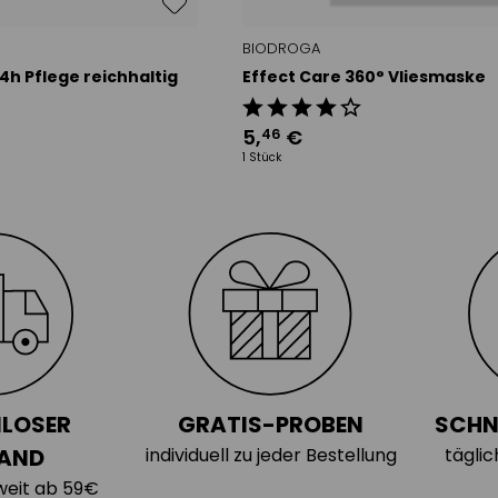
BIODROGA
4h Pflege reichhaltig
Effect Care 360° Vliesmaske
5
,
€
46
1 Stück
LOSER
GRATIS-PROBEN
SCHN
AND
individuell zu jeder Bestellung
tägli
weit ab 59€