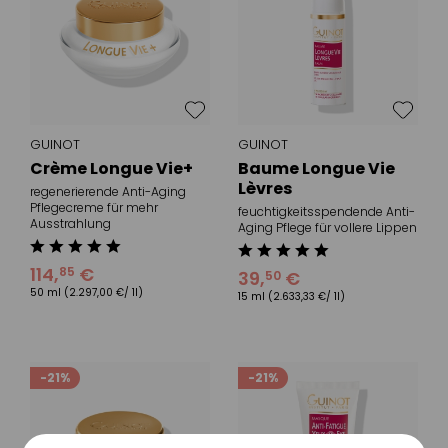
GUINOT
GUINOT
Crème Longue Vie+
Baume Longue Vie
Lèvres
regenerierende Anti-Aging
Pflegecreme für mehr
feuchtigkeitsspendende Anti-
Ausstrahlung
Aging Pflege für vollere Lippen
114
,
€
85
39
,
€
50
50 ml
(2.297,00 €/ 1l)
15 ml
(2.633,33 €/ 1l)
-21%
-21%