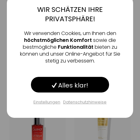
WIR SCHÄTZEN IHRE
Aktiv
Funktionale
PRIVATSPHÄRE!
Inaktiv
Marketing
Wir verwenden Cookies, um Ihnen den
GUINOT
GUINOT
höchstmöglichen Komfort
sowie die
Crème Bioxygène
Masque Anti Fatigue
bestmögliche
Funktionalität
bieten zu
Inaktiv
Tracking
Yeux
schützende & stimulierende
können und unser Online-Angebot für Sie
Creme für einen strahlend
revitalisierende Anti-Aging
stetig zu verbessern.
schönen Teint
Maske für eine jugendlich
strahlende Augenpartie
Inaktiv
Service
69
,
€
44
37
,
€
05
50 ml
(1.388,80 €/ 1l)
Alles klar!
Inaktiv
Sonstige
30 ml
(1.235,00 €/ 1l)
Einstellungen
Datenschutzhinweise
Einstellungen speichern
-10%
-10%