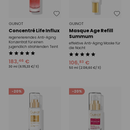
GUINOT
GUINOT
Concentré Life Influx
Masque Age Refill
Summum
regenerierendes Anti-Aging
Konzentrat für einen
effektive Anti-Aging Maske für
jugendlich strahlenden Teint
die Nacht
183
,
€
46
106
,
€
83
30 ml
(6.115,33 €/ 1l)
50 ml
(2.136,60 €/ 1l)
-20%
-20%