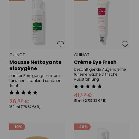
GUINOT
GUINOT
Mousse Nettoyante
Crème Eye Fresh
Bioxygène
besänftigende Augencreme
für eine wache & frische
sanfter Reinigungsschaum
Ausstrahlung
für einen strahlend schönen
Teint
41
,
€
00
26
,
€
83
15 ml
(2.733,33 €/ 1l)
150 ml
(178,87 €/ 1l)
-10%
-20%