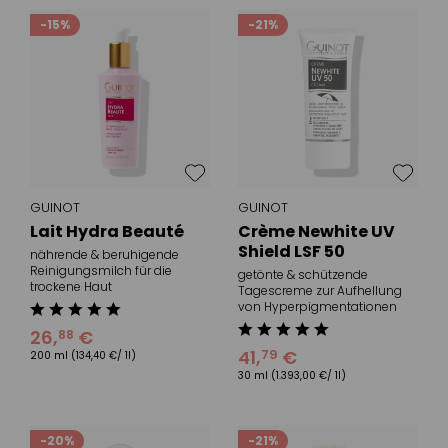
-15%
-21%
GUINOT
GUINOT
Lait Hydra Beauté
Crème Newhite UV
Shield LSF 50
nährende & beruhigende
Reinigungsmilch für die
getönte & schützende
trockene Haut
Tagescreme zur Aufhellung
von Hyperpigmentationen
26
,
€
88
41
,
€
79
200 ml
(134,40 €/ 1l)
30 ml
(1.393,00 €/ 1l)
-20%
-21%