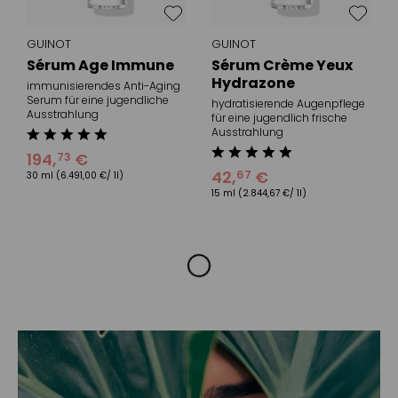
GUINOT
GUINOT
Sérum Age Immune
Sérum Crème Yeux
Hydrazone
immunisierendes Anti-Aging
Serum für eine jugendliche
hydratisierende Augenpflege
Ausstrahlung
für eine jugendlich frische
Ausstrahlung
194
,
€
73
42
,
€
67
30 ml
(6.491,00 €/ 1l)
15 ml
(2.844,67 €/ 1l)