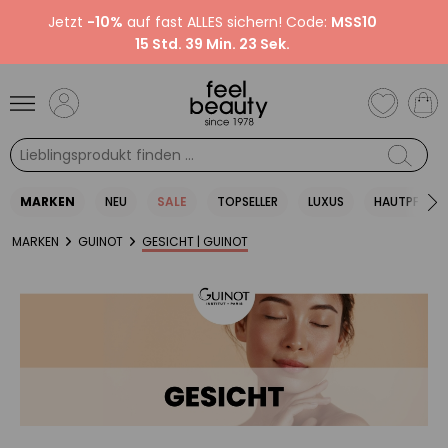
Jetzt
-10%
auf fast ALLES sichern! Code:
MSS10
15 Std. 39 Min. 22 Sek.
MARKEN
NEU
SALE
TOPSELLER
LUXUS
HAUTPFLEGE
MARKEN
GUINOT
GESICHT | GUINOT