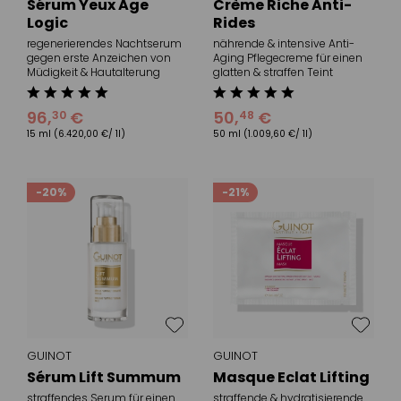
Sérum Yeux Age
Crème Riche Anti-
Logic
Rides
regenerierendes Nachtserum
nährende & intensive Anti-
gegen erste Anzeichen von
Aging Pflegecreme für einen
Müdigkeit & Hautalterung
glatten & straffen Teint
96
,
€
50
,
€
30
48
15 ml
(6.420,00 €/ 1l)
50 ml
(1.009,60 €/ 1l)
-20%
-21%
GUINOT
GUINOT
Sérum Lift Summum
Masque Eclat Lifting
straffendes Serum für einen
straffende & hydratisierende