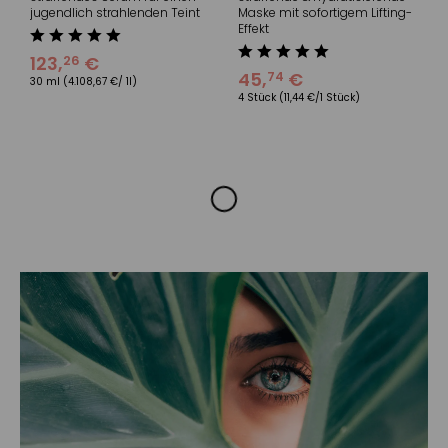
jugendlich strahlenden Teint
Maske mit sofortigem Lifting-
Effekt
123
,
€
26
45
,
€
74
30 ml
(4.108,67 €/ 1l)
4 Stück
(11,44 €/1 Stück)