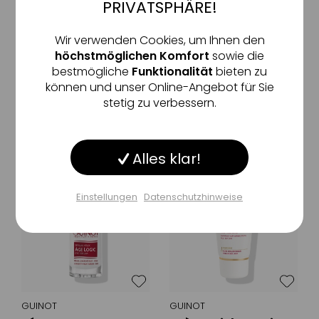
PRIVATSPHÄRE!
GUINOT
GUINOT
Crème Matizone
Crème Beauté Neuve
Inaktiv
Marketing
Wir verwenden Cookies, um Ihnen den
mattierende &
erneuernde Creme für mehr
höchstmöglichen Komfort
sowie die
feuchtigkeitsspendende
jugendliche Ausstrahlung des
Tagescreme
Teints
bestmögliche
Funktionalität
bieten zu
Inaktiv
Tracking
können und unser Online-Angebot für Sie
67
,
€
66
,
€
09
28
stetig zu verbessern.
50 ml
(1.341,80 €/ 1l)
50 ml
(1.325,60 €/ 1l)
Inaktiv
Service
Alles klar!
Inaktiv
Sonstige
-21%
-21%
Einstellungen
Datenschutzhinweise
Einstellungen speichern
GUINOT
GUINOT