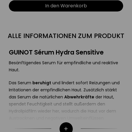
In den Warenkorb
ALLE INFORMATIONEN ZUM PRODUKT
GUINOT Sérum Hydra Sensitive
Besänftigendes Serum für empfindliche und reaktive
Haut.
Das Serum
beruhigt
und lindert sofort Reizungen und
Irritationen der empfindlichen Haut. Zusätzlich stärkt
das Serum die natürlichen
Abwehrkräfte
der Haut,
spendet Feuchtigkeit und stellt außerdem den
Hydrolipidfilm wieder her, wodurch die Haut vor dem
Austrocknen und negativen Umwelteinflüssen
geschützt
wird.