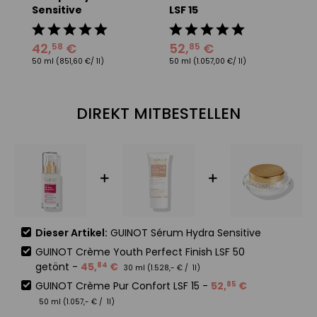
Sensitive
LSF 15
S
5
50
42
,
€
52
,
€
58
85
50 ml
(851,60 €/ 1l)
50 ml
(1.057,00 €/ 1l)
DIREKT MITBESTELLEN
Dieser Artikel:
GUINOT Sérum Hydra Sensitive
GUINOT Crème Youth Perfect Finish LSF 50
getönt
-
45
,
€
84
30 ml (
1.528
,-
€
/ 1l)
GUINOT Crème Pur Confort LSF 15
-
52
,
€
85
50 ml (
1.057
,-
€
/ 1l)