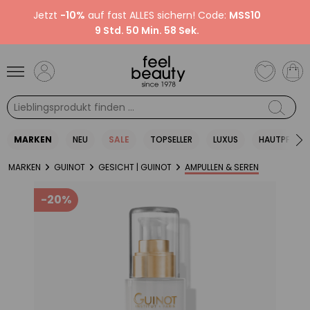
Jetzt
-10%
auf fast ALLES sichern! Code:
MSS10
9 Std. 50 Min. 58 Sek.
MARKEN
NEU
SALE
TOPSELLER
LUXUS
HAUTPFLEGE
MARKEN
GUINOT
GESICHT | GUINOT
AMPULLEN & SEREN
-20%