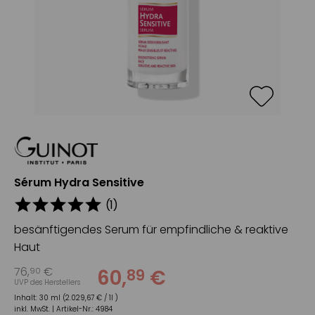
Sérum Hydra Sensitive
(
1
)
besänftigendes Serum für empfindliche & reaktive
Haut
76
,
€
60
,
€
90
89
UVP des Herstellers
Inhalt:
30 ml (2.029,67 € / 1l )
inkl. MwSt. |
Artikel-Nr.:
4984