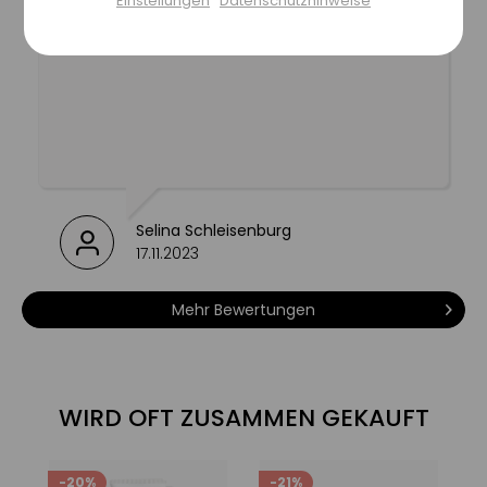
Einstellungen
Datenschutzhinweise
stärkt die natürlichen Abwehrkräfte
Lässt sich einfach auftragen und tut so, so
Einstellungen speichern
gut
schützt vor dem Austrocknen & negativen
Umwelteinflüssen
spendet Feuchtigkeit
stellt den Hydrolipidfilm wieder her
Selina Schleisenburg
17.11.2023
beruhigt Symptome bei
Unverträglichkeiten
Mehr Bewertungen
wahre Notfallpflege für empfindliche &
reaktive Hauttypen
WIRD OFT ZUSAMMEN GEKAUFT
-20%
-21%