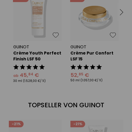
GUINOT
GUINOT
G
Crème Youth Perfect
Crème Pur Confort
S
Finish LSF 50
LSF 15
H
45
,
€
52
,
€
4
84
85
ab
50 ml
(1.057,00 €/ 1l)
15
30 ml
(1.528,00 €/ 1l)
TOPSELLER VON GUINOT
-21%
-21%