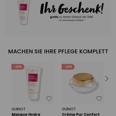
MACHEN SIE IHRE PFLEGE KOMPLETT
-21%
-21%
GUINOT
GUINOT
G
Masque Hydra
Crème Pur Confort
C