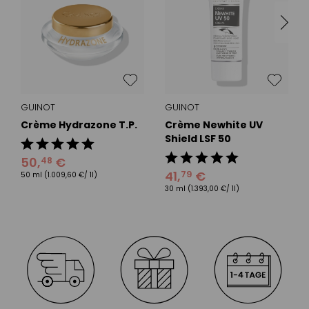
GUINOT
GUINOT
Crème Hydrazone T.P.
Crème Newhite UV
Shield LSF 50
50
,
€
48
41
,
€
79
50 ml
(1.009,60 €/ 1l)
30 ml
(1.393,00 €/ 1l)