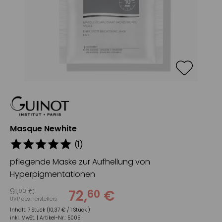
Masque Newhite
(
1
)
pflegende Maske zur Aufhellung von
Hyperpigmentationen
91
,
€
72
,
€
90
60
UVP des Herstellers
Inhalt:
7 Stück (10,37 € / 1 Stück )
inkl. MwSt. |
Artikel-Nr.:
5005