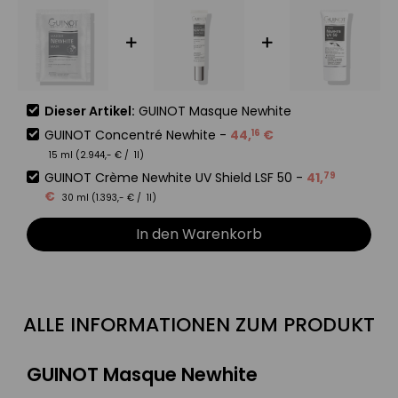
Dieser Artikel:
GUINOT Masque Newhite
GUINOT Concentré Newhite
-
44
,
€
16
15 ml (
2.944
,-
€
/ 1l)
GUINOT Crème Newhite UV Shield LSF 50
-
41
,
79
€
30 ml (
1.393
,-
€
/ 1l)
In den Warenkorb
ALLE INFORMATIONEN ZUM PRODUKT
GUINOT Masque Newhite