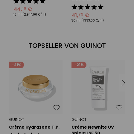
44
,
€
16
41
,
€
3
79
15 ml
(2.944,00 €/ 1l)
30 ml
(1.393,00 €/ 1l)
15
TOPSELLER VON GUINOT
-21%
-21%
GUINOT
GUINOT
Crème Hydrazone T.P.
Crème Newhite UV
Shield LSF 50