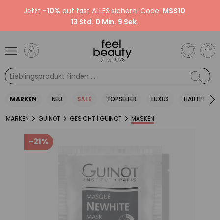
Jetzt
-10%
auf fast ALLES sichern! Code:
MSS10
13 Std. 0 Min. 8 Sek.
MARKEN
NEU
SALE
TOPSELLER
LUXUS
HAUTPFLEGE
MARKEN
GUINOT
GESICHT | GUINOT
MASKEN
-21%