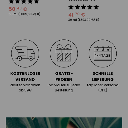
50
,
€
48
41
,
€
79
50 ml
(1.009,60 €/ 1l)
30 ml
(1.393,00 €/ 1l)
KOSTENLOSER
GRATIS-
SCHNELLE
VERSAND
PROBEN
LIEFERUNG
deutschlandweit
individuell zu jeder
täglicher Versand
ab 59€
Bestellung
(DHL)