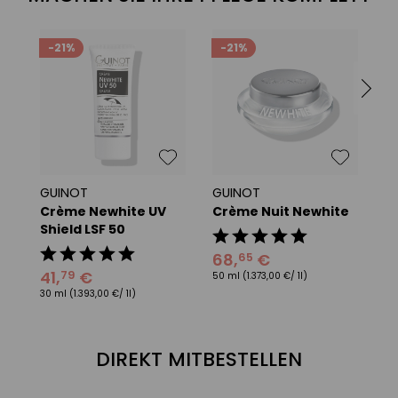
-21%
-21%
GUINOT
GUINOT
G
Crème Newhite UV
Crème Nuit Newhite
L
Shield LSF 50
68
,
€
3
65
41
,
€
79
50 ml
(1.373,00 €/ 1l)
20
30 ml
(1.393,00 €/ 1l)
DIREKT MITBESTELLEN