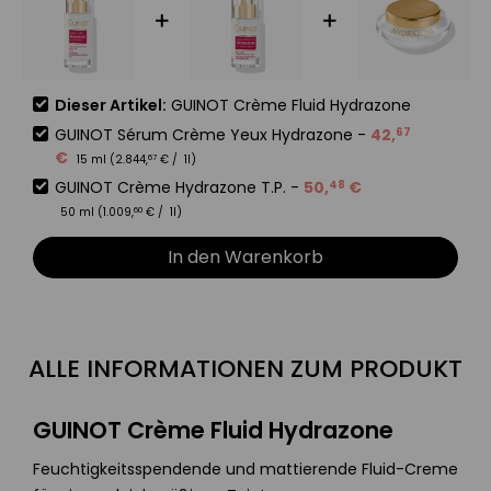
Dieser Artikel:
GUINOT Crème Fluid Hydrazone
GUINOT Sérum Crème Yeux Hydrazone
-
42
,
67
€
15 ml (
2.844
,
€
/ 1l)
67
GUINOT Crème Hydrazone T.P.
-
50
,
€
48
50 ml (
1.009
,
€
/ 1l)
60
In den Warenkorb
ALLE INFORMATIONEN ZUM PRODUKT
GUINOT Crème Fluid Hydrazone
Feuchtigkeitsspendende und mattierende Fluid-Creme