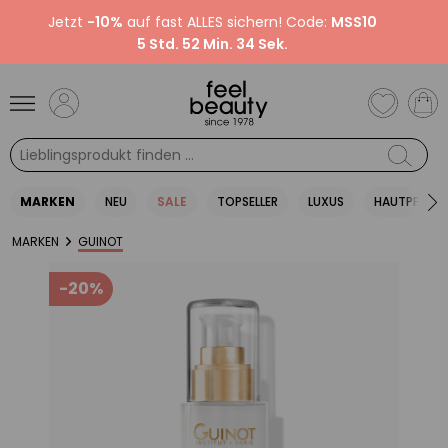
Jetzt
-10%
auf fast ALLES sichern! Code:
MSS10
5 Std. 52 Min. 34 Sek.
MARKEN
NEU
SALE
TOPSELLER
LUXUS
HAUTPFLEGE
MARKEN
GUINOT
-20%