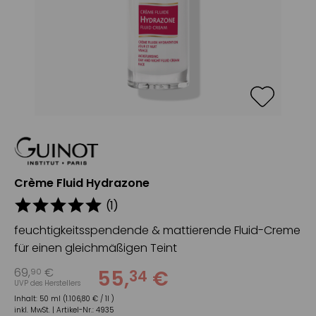
Crème Fluid Hydrazone
(
1
)
feuchtigkeitsspendende & mattierende Fluid-Creme
für einen gleichmäßigen Teint
69
,
€
55
,
€
90
34
UVP des Herstellers
Inhalt:
50 ml (1.106,80 € / 1l )
inkl. MwSt. |
Artikel-Nr.:
4935