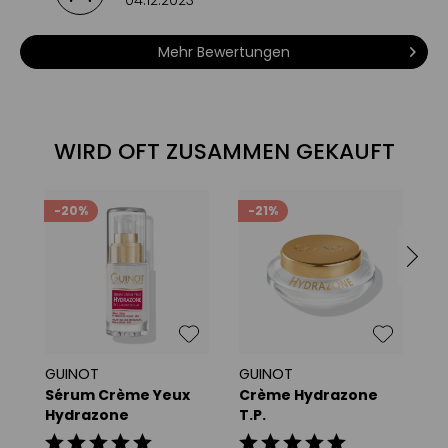
04.12.2023
Mehr Bewertungen
WIRD OFT ZUSAMMEN GEKAUFT
-20%
-21%
GUINOT
GUINOT
G
Sérum Crème Yeux
Crème Hydrazone
C
Hydrazone
T.P.