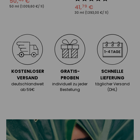
50
,
€
41
,
€
79
50 ml
(1.009,60 €/ 1l)
30 ml
(1.393,00 €/ 1l)
KOSTENLOSER
GRATIS-
SCHNELLE
VERSAND
PROBEN
LIEFERUNG
deutschlandweit
individuell zu jeder
täglicher Versand
ab 59€
Bestellung
(DHL)