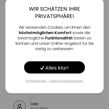
ERFAHRUNGEN UNSERER KUNDEN
gleichmäßigen Teint
WIR SCHÄTZEN IHRE
Aktiv
Funktionale
5/5
PRIVATSPHÄRE!
hydratisiert dauerhaft & intensiv
1 Bewertungen
Inaktiv
Marketing
Wir verwenden Cookies, um Ihnen den
hinterlässt ein sanftes & samtiges Finisch
höchstmöglichen Komfort
sowie die
bestmögliche
Funktionalität
bieten zu
Inaktiv
Tracking
verstärkt die Hautbarriere
können und unser Online-Angebot für Sie
stetig zu verbessern.
Einfach unglaublich, wie langanhaltend
diese Creme ist
Inaktiv
Service
reduziert den Wasserverlust
Alles klar!
Inaktiv
Sonstige
vermindert den Glanz der Haut
Einstellungen
Datenschutzhinweise
langanhaltende, mattierende Wirkung
Einstellungen speichern
Gabi