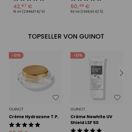
4
42
,
€
50
,
€
67
48
15
15 ml
(2.844,67 €/ 1l)
50 ml
(1.009,60 €/ 1l)
TOPSELLER VON GUINOT
-21%
-21%
GUINOT
GUINOT
Crème Hydrazone T.P.
Crème Newhite UV
Shield LSF 50
48