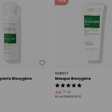
-13%
GUINOT
yante Bioxygène
Masque Bioxygène
44
,
€
70
50 ml
(894,00 €/ 1l)