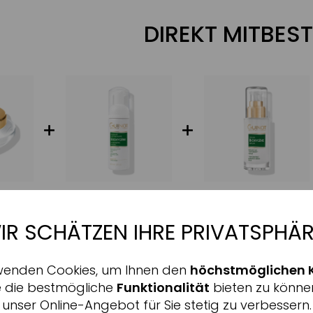
DIREKT MITBEST
IR SCHÄTZEN IHRE PRIVATSPHÄR
Aktiv
nale
ALLE INFORMATIONEN 
wenden Cookies, um Ihnen den
höchstmöglichen 
Inaktiv
ing
e die bestmögliche
Funktionalität
bieten zu könne
unser Online-Angebot für Sie stetig zu verbessern.