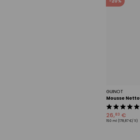
-20%
GUINOT
Mousse Netto
26
,
€
83
150 ml
(178,87 €/ 1l)