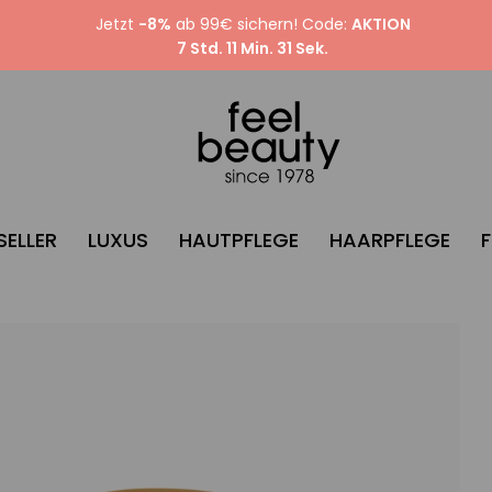
Jetzt
-8%
ab 99€ sichern! Code:
AKTION
7 Std. 11 Min. 30 Sek.
SELLER
LUXUS
HAUTPFLEGE
HAARPFLEGE