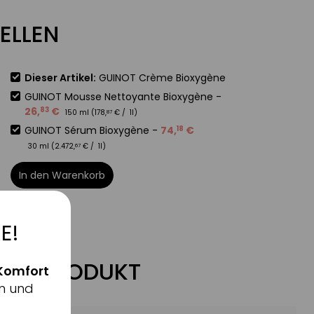
ELLEN
Dieser Artikel:
GUINOT Crème Bioxygène
GUINOT Mousse Nettoyante Bioxygène
-
26
,
€
83
150 ml (
178
,
€
/ 1l)
87
GUINOT Sérum Bioxygène
-
74
,
€
18
30 ml (
2.472
,
€
/ 1l)
67
In den Warenkorb
E!
ZUM PRODUKT
Komfort
n und