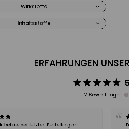
hönen Teint
Wirkstoffe
e Sauerstoffversorgung
Inhaltsstoffe
ahlend schönen Teint
repariert & nährt die Haut
ERFAHRUNGEN UNSER
negativen Umwelteinflüssen
anhaltende Feuchtigkeit
2 Bewertungen
ser in den Hautzellen
res & glatteres Hautbild
ir bei meiner letzten Bestellung als
T