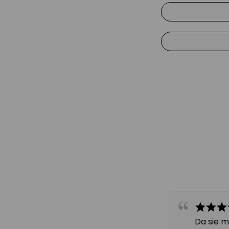
strahlend sc
stimuliert di
für einen str
regeneriert, 
schützt vor 
spendet lang
speichert Was
für ein pralle
Da sie m