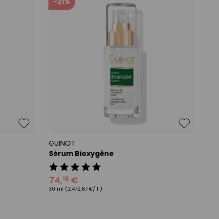
-21%
GUINOT
Sérum Bioxygène
74
,
€
18
30 ml
(2.472,67 €/ 1l)