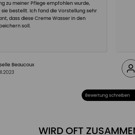
ng zu meiner Pflege empfohlen wurde,
 sie bestellt. Ich fand die Vorstellung sehr
ant, dass diese Creme Wasser in den
peichern soll.
ie Creme nach einigen Anwendungen sehr
eine Haut ist weniger trocken und die
hält lange an - kann ich nur empfehlen.
selle Beaucoux
.11.2023
Bewertung schreiben
WIRD OFT ZUSAMME