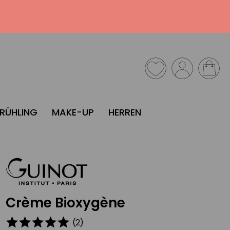
FRÜHLING
MAKE-UP
HERREN
Crème Bioxygène
(
2
)