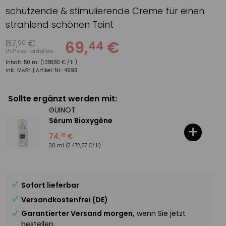
schützende & stimulierende Creme für einen
strahlend schönen Teint
87
,
€
69
,
€
44
90
UVP des Herstellers
Inhalt:
50 ml (1.388,80 € / 1l )
inkl. MwSt. |
Artikel-Nr.:
4993
Sollte ergänzt werden mit:
GUINOT
Sérum Bioxygène
+
74
,
€
18
30 ml
(2.472,67 €/ 1l)
Sofort lieferbar
Versandkostenfrei (DE)
Garantierter Versand morgen,
wenn Sie jetzt
bestellen.