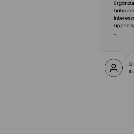
Ergänzu
habe ich
interess
Lippen s
Finde d
schön. M
Wirkung 
Gi
15