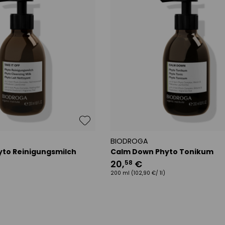
BIODROGA
hyto Reinigungsmilch
Calm Down Phyto Tonikum
20
,
€
58
)
200 ml
(102,90 €/ 1l)