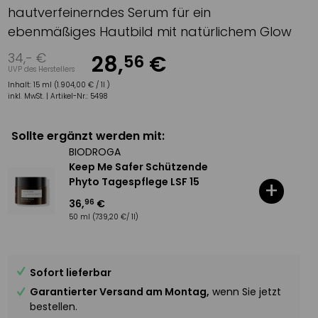
hautverfeinerndes Serum für ein
ebenmäßiges Hautbild mit natürlichem Glow
34
,-
€
28
,
€
56
UVP des Herstellers
Inhalt:
15 ml (1.904,00 € / 1l )
inkl. MwSt. |
Artikel-Nr.:
5498
Sollte ergänzt werden mit:
BIODROGA
Keep Me Safer Schützende
Phyto Tagespflege LSF 15
+
36
,
€
96
50 ml
(739,20 €/ 1l)
Sofort lieferbar
Garantierter Versand am Montag,
wenn Sie jetzt
bestellen.