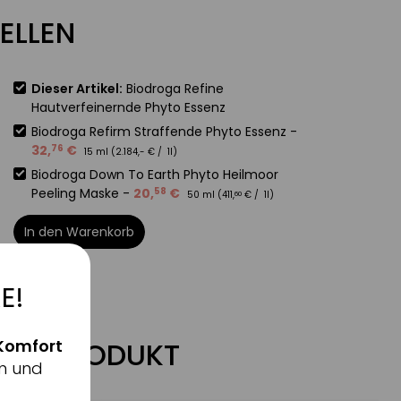
ELLEN
Dieser Artikel:
Biodroga Refine
Hautverfeinernde Phyto Essenz
Biodroga Refirm Straffende Phyto Essenz
-
32
,
€
76
15 ml (
2.184
,-
€
/ 1l)
Biodroga Down To Earth Phyto Heilmoor
Peeling Maske
-
20
,
€
58
50 ml (
411
,
€
/ 1l)
60
In den Warenkorb
E!
Komfort
ZUM PRODUKT
n und