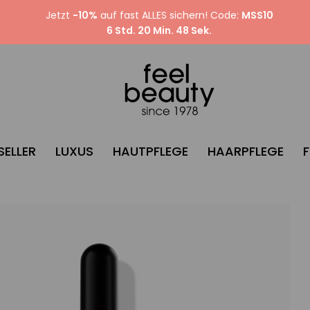
Jetzt
-10%
auf fast ALLES sichern! Code:
MSS10
6 Std. 20 Min. 47 Sek.
SELLER
LUXUS
HAUTPFLEGE
HAARPFLEGE