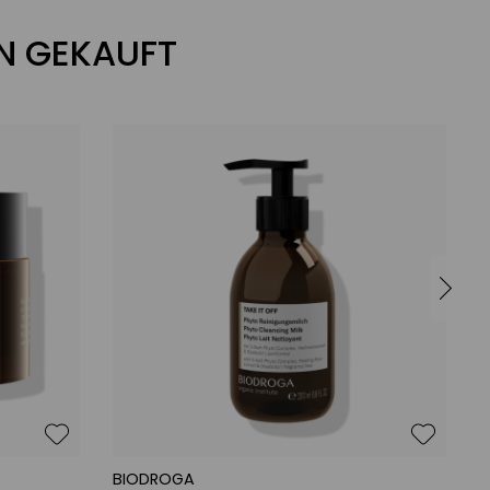
N GEKAUFT
BIODROGA
B