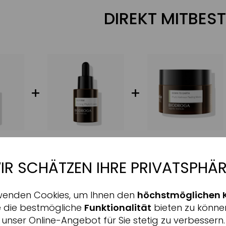
DIREKT MITBEST
IR SCHÄTZEN IHRE PRIVATSPHÄR
Aktiv
nale
wenden Cookies, um Ihnen den
höchstmöglichen 
ALLE INFORMATIONEN 
Inaktiv
ing
e die bestmögliche
Funktionalität
bieten zu könne
unser Online-Angebot für Sie stetig zu verbessern.