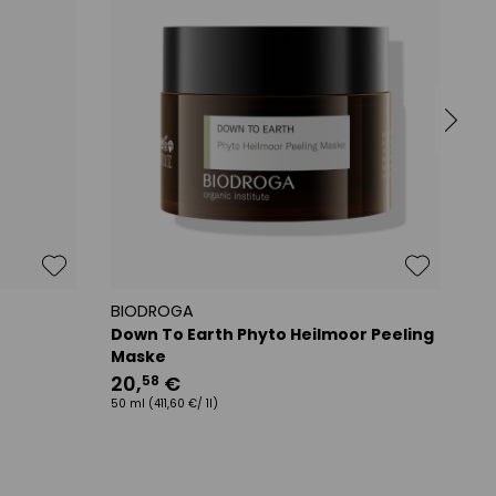
BIODROGA
BI
Down To Earth Phyto Heilmoor Peeling
Ke
Maske
Fe
20
,
€
3
58
50 ml
(411,60 €/ 1l)
50