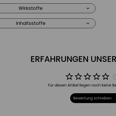
erndes Serum für ein ebenmäßiges
Wirkstoffe
 natürlichem Glow
Inhaltsstoffe
dativ & porenverfeinernd
 gesunden, natürlichen Glow
s Microrelief der Haut
ERFAHRUNGEN UNSER
e Hautfestigkeit & Elastizität
entflecken
Für diesen Artikel liegen noch keine 
Bewertung schreiben