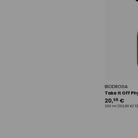
BIODROGA
Take It Off P
20
,
€
58
200 ml
(102,90 €/ 1l